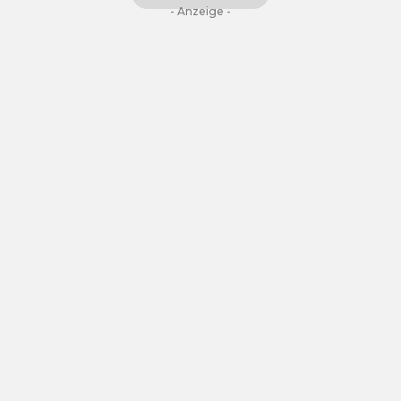
- Anzeige -