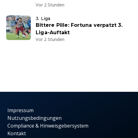
Vor 2 Stunden
3. Liga
Bittere Pille: Fortuna verpatzt 3.
Liga-Auftakt
Vor 2 Stunden
Impressum
Nutzungsbedingungen
Compliance & Hinweisgebersystem
Kontakt