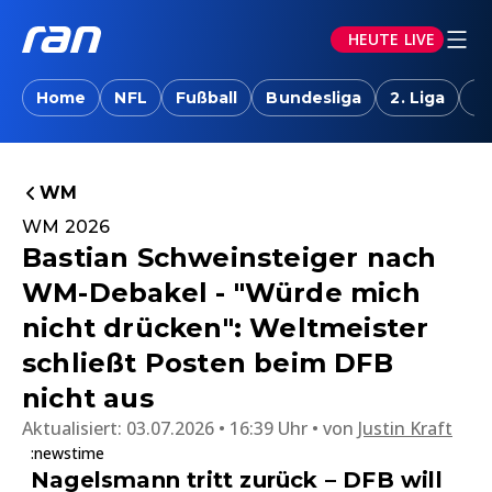
HEUTE LIVE
Home
NFL
Fußball
Bundesliga
2. Liga
T
WM
WM 2026
Bastian Schweinsteiger nach
WM-Debakel - "Würde mich
nicht drücken": Weltmeister
schließt Posten beim DFB
nicht aus
Aktualisiert:
03.07.2026 • 16:39 Uhr
von
Justin Kraft
:newstime
Nagelsmann tritt zurück – DFB will