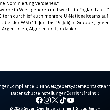
ine Nominierung verdienen."
urde in Wien geboren und wuchs in
England
auf. D
Eltern durchlief auch mehrere U-Nationalteams auf d
lt bei der WM (11. Juni bis 19. Juli) in Gruppe J gegen
r
Argentinien
, Algerien und Jordanien.
ngen
Compliance & Hinweisgebersystem
Kontakt
Karr
Barrierefreiheit
Datenschutzeinstellungen
© 2026 Seven.One Entertainment Group GmbH