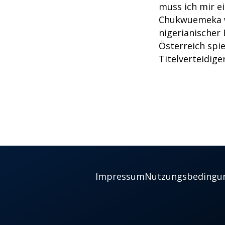
muss ich mir e
Chukwuemeka w
nigerianischer 
Österreich spie
Titelverteidige
Impressum
Nutzungsbedingu