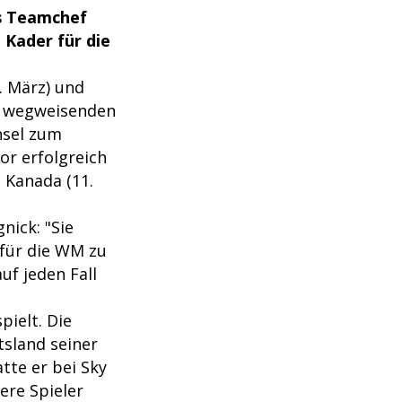
hs Teamchef
 Kader für die
. März) und
e wegweisenden
hsel zum
or erfolgreich
 Kanada (11.
nick: "Sie
 für die WM zu
uf jeden Fall
ielt. Die
tsland seiner
tte er bei Sky
ere Spieler