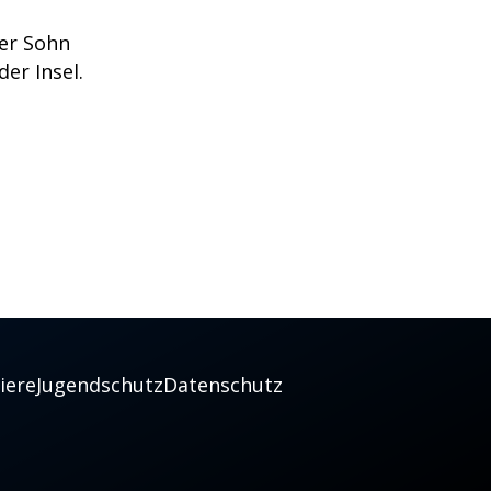
er Sohn
er Insel.
iere
Jugendschutz
Datenschutz