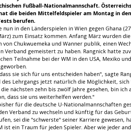
ichischen Fußball-Nationalmannschaft. Österreic
hat die beiden Mittelfeldspieler am Montag in den
ests berufen.
 nun in den Länderspielen in Wien gegen Ghana (27
 März) zum Einsatz kommen. Anfang März wurden di
n von Chukwuemeka und Wanner publik, einen Wec
en Verband gemeistert zu haben. Rangnick hatte zuv
ichen Teilnahme bei der WM in den USA, Mexiko und
i) geworben.
 dass sie sich für uns entscheiden haben", sagte Rang
des Lehrgangs jetzt natürlich die Möglichkeit, sich
die nächsten zehn bis zwölf Jahre gesehen, bin ich a
n, dass sie uns weiterhelfen werden."
isher für die deutsche U-Nationalmannschaften gesp
den Verband zu wechseln und künftig für das Gebur
fen, sei die "schwerste" seiner Karriere gewesen, ha
 ist ein Traum für jeden Spieler. Aber wie jeder and