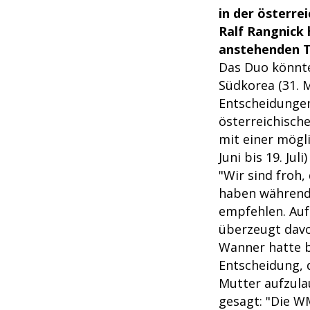
in der österre
Ralf Rangnick 
anstehenden T
Das Duo könnte
Südkorea (31.
Entscheidunge
österreichisch
mit einer mögl
Juni bis 19. Jul
"Wir sind froh,
haben während 
empfehlen. Auf 
überzeugt davo
Wanner hatte b
Entscheidung, 
Mutter aufzulau
gesagt: "Die WM