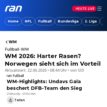
HEUTE LIVE
Home
NFL
Fußball
Bundesliga
2. Liga
T
WM
Fußball-WM
WM 2026: Harter Rasen?
Norwegen sieht sich im Vorteil
Aktualisiert:
22.06.2026 • 08:44 Uhr
von
SID
ran Fußball
WM-Highlights: Undavs Gala
beschert DFB-Team den Sieg
Videoclip • 01:54 Min
Teilen