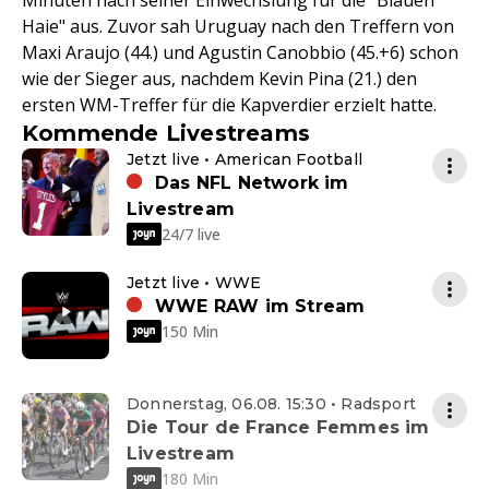
Minuten nach seiner Einwechslung für die "Blauen
Haie" aus. Zuvor sah Uruguay nach den Treffern von
Maxi Araujo (44.) und Agustin Canobbio (45.+6) schon
wie der Sieger aus, nachdem Kevin Pina (21.) den
ersten WM-Treffer für die Kapverdier erzielt hatte.
Kommende Livestreams
Jetzt live • American Football
Das NFL Network im
Livestream
24/7 live
Jetzt live • WWE
WWE RAW im Stream
150 Min
Donnerstag, 06.08. 15:30 • Radsport
Die Tour de France Femmes im
Livestream
180 Min