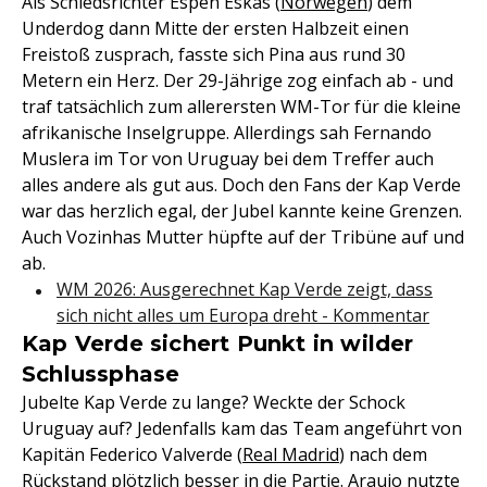
Als Schiedsrichter Espen Eskas (
Norwegen
) dem
Underdog dann Mitte der ersten Halbzeit einen
Freistoß zusprach, fasste sich Pina aus rund 30
Metern ein Herz. Der 29-Jährige zog einfach ab - und
traf tatsächlich zum allerersten WM-Tor für die kleine
afrikanische Inselgruppe. Allerdings sah Fernando
Muslera im Tor von Uruguay bei dem Treffer auch
alles andere als gut aus. Doch den Fans der Kap Verde
war das herzlich egal, der Jubel kannte keine Grenzen.
Auch Vozinhas Mutter hüpfte auf der Tribüne auf und
ab.
WM 2026: Ausgerechnet Kap Verde zeigt, dass
sich nicht alles um Europa dreht - Kommentar
Kap Verde sichert Punkt in wilder
Schlussphase
Jubelte Kap Verde zu lange? Weckte der Schock
Uruguay auf? Jedenfalls kam das Team angeführt von
Kapitän Federico Valverde (
Real Madrid
) nach dem
Rückstand plötzlich besser in die Partie. Araujo nutzte