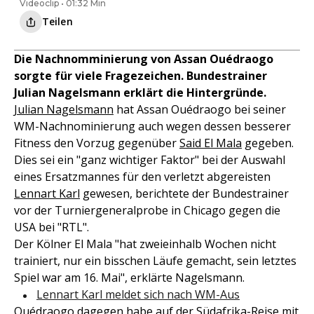
Videoclip • 01:32 Min
Teilen
Die Nachnomminierung von Assan Ouédraogo
sorgte für viele Fragezeichen. Bundestrainer
Julian Nagelsmann erklärt die Hintergründe.
Julian Nagelsmann
hat Assan Ouédraogo bei seiner
WM-Nachnominierung auch wegen dessen besserer
Fitness den Vorzug gegenüber
Said El Mala
gegeben.
Dies sei ein "ganz wichtiger Faktor" bei der Auswahl
eines Ersatzmannes für den verletzt abgereisten
Lennart Karl
gewesen, berichtete der Bundestrainer
vor der Turniergeneralprobe in Chicago gegen die
USA bei "RTL".
Der Kölner El Mala "hat zweieinhalb Wochen nicht
trainiert, nur ein bisschen Läufe gemacht, sein letztes
Spiel war am 16. Mai", erklärte Nagelsmann.
Lennart Karl meldet sich nach WM-Aus
Ouédraogo dagegen habe auf der Südafrika-Reise mit