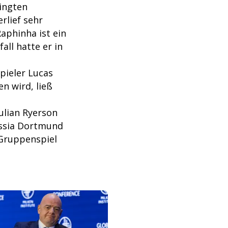
ingten
rlief sehr
Raphinha ist ein
all hatte er in
pieler Lucas
n wird, ließ
ulian Ryerson
ussia Dortmund
 Gruppenspiel