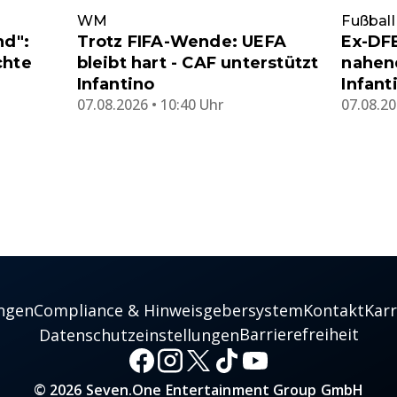
WM
Fußball
nd":
Trotz FIFA-Wende: UEFA
Ex-DF
chte
bleibt hart - CAF unterstützt
nahen
Infantino
Infant
07.08.2026 • 10:40 Uhr
07.08.20
ngen
Compliance & Hinweisgebersystem
Kontakt
Karr
Barrierefreiheit
Datenschutzeinstellungen
© 2026 Seven.One Entertainment Group GmbH