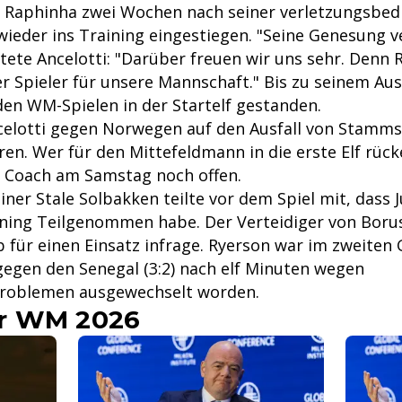
 Raphinha zwei Wochen nach seiner verletzungsbed
ieder ins Training eingestiegen. "Seine Genesung ve
htete Ancelotti: "Darüber freuen wir uns sehr. Denn 
 Spieler für unsere Mannschaft." Bis zu seinem Ausf
den WM-Spielen in der Startelf gestanden.
elotti gegen Norwegen auf den Ausfall von Stamms
en. Wer für den Mittefeldmann in die erste Elf rücke
he Coach am Samstag noch offen.
er Stale Solbakken teilte vor dem Spiel mit, dass J
ning Teilgenommen habe. Der Verteidiger von Bor
für einen Einsatz infrage. Ryerson war im zweiten
egen den Senegal (3:2) nach elf Minuten wegen
roblemen ausgewechselt worden.
r WM 2026