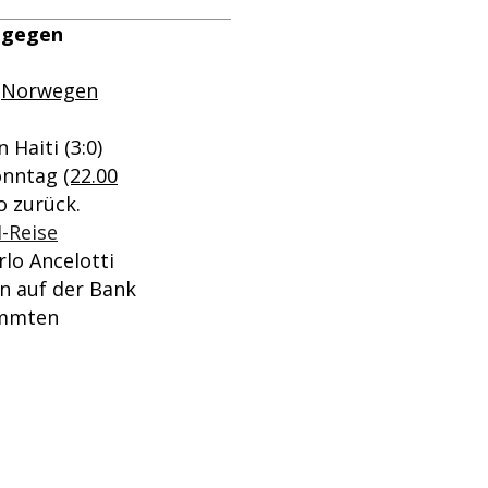
e gegen
n
Norwegen
Haiti (3:0)
Sonntag
(22.00
o zurück.
-Reise
lo Ancelotti
nn auf der Bank
timmten