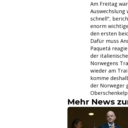
Am Freitag war
Auswechslung w
schnell", beric
enorm wichtiger
den ersten bei
Dafür muss Anc
Paquetá reagier
der italienisc
Norwegens Train
wieder am Trai
komme deshalb 
der Norweger g
Oberschenkelp
Mehr News zu