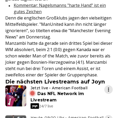
Kommentar: Nagelsmanns "harte Hand" ist ein
gutes Zeichen
Denn die englischen Großklubs jagen den vielseitigen
Mittelfeldspieler. "ManUnited kann ihn nicht länger
ignorieren", so titelten etwa die "Manchester Evening
News" am Donnerstag.
Manzambi hatte da gerade sein drittes Spiel bei dieser
WM absolviert, beim 2:1 (0:0) gegen Kanada war er
schon wieder Man of the Match, wie zuvor bereits als
Joker gegen Bosnien-Herzegowina (4:1). Manzambi
steht nun bei drei Toren und einem Assist, er ist
zweifellos einer der Spieler der Gruppenphase.
Die nächsten Livestreams auf Joyn
Jetzt live • American Football
Das NFL Network im
Livestream
24/7 live
Heute, 09:00 Uhr • American Football