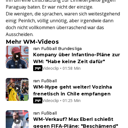
ihn um eine Einschätzung zur Elfmeterpleite gegen
Paraguay baten. Er war nicht der einzige.
Die wenigen, die sprachen, waren sich weitestgehend
einig: Peinlich, völlig unnötig, aber irgendwie dann
doch nicht vollkommen überraschend war das
Ausscheiden.
Mehr WM-Videos
ran Fußball Bundesliga
Kompany über Infantino-Pläne zur
WM: "Habe keine Zeit dafür"
Videoclip • 01:58 Min
ran Fußball
WM-Hype geht weiter! Vozinha
frenetisch in Chile empfangen
Videoclip • 01:25 Min
ran Fußball
WM-Verkauf? Max Eberl schießt
gegen FIFA-Pläne: "Beschämend"