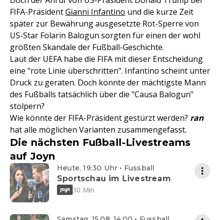
Doch der Anruf von US-Präsident Donald Trump bei
FIFA-Präsident
Gianni Infantino
und die kurze Zeit
später zur Bewährung ausgesetzte Rot-Sperre von
US-Star Folarin Balogun sorgten für einen der wohl
größten Skandale der Fußball-Geschichte.
Laut der UEFA habe die FIFA mit dieser Entscheidung
eine "rote Linie überschritten". Infantino scheint unter
Druck zu geraten. Doch könnte der mächtigste Mann
des Fußballs tatsächlich über die "Causa Balogun"
stolpern?
Wie könnte der FIFA-Präsident gestürzt werden?
ran
hat alle möglichen Varianten zusammengefasst.
Die nächsten Fußball-Livestreams
auf Joyn
Heute, 19:30 Uhr • Fussball
Sportschau im Livestream
30 Min
Samstag, 15.08. 14:00 • Fussball