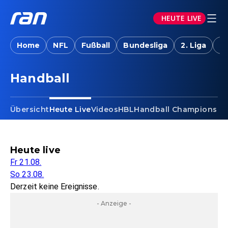
HEUTE LIVE
Home
NFL
Fußball
Bundesliga
2. Liga
T
Handball - Heute Live
Handball
Übersicht
Heute Live
Videos
HBL
Handball Champions L
Heute live
Fr 21.08.
So 23.08.
Derzeit keine Ereignisse.
- Anzeige -