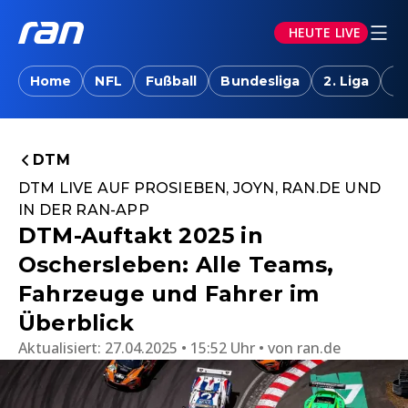
HEUTE LIVE
Home
NFL
Fußball
Bundesliga
2. Liga
T
DTM
DTM LIVE AUF PROSIEBEN, JOYN, RAN.DE UND
IN DER RAN-APP
DTM-Auftakt 2025 in
Oschersleben: Alle Teams,
Fahrzeuge und Fahrer im
Überblick
Aktualisiert:
27.04.2025 • 15:52 Uhr
von
ran.de