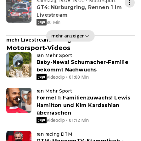
Samstag, 15.08. 15:00 • Motorsport
GT4: Nürburgring, Rennen 1 im
Livestream
80 Min
mehr anzeigen
mehr Livestreams anzeigen
>
Motorsport-Videos
ran Mehr Sport
Baby-News! Schumacher-Familie
bekommt Nachwuchs
Videoclip • 01:00 Min
ran Mehr Sport
Formel 1: Familienzuwachs! Lewis
Hamilton und Kim Kardashian
überraschen
Videoclip • 01:12 Min
ran racing DTM
DTM: MennemTV-Stammtisch -