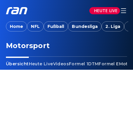
HEUTE LIVE
Home
NFL
Fußball
Bundesliga
2. Liga
T
Motorsport
Übersicht
Heute Live
Videos
Formel 1
DTM
Formel E
Moto