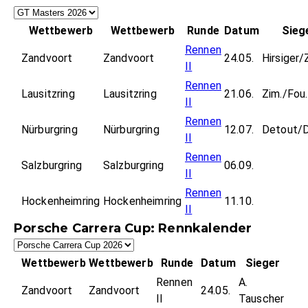
Wettbewerb
Wettbewerb
Runde
Datum
Sieg
Rennen
Zandvoort
Zandvoort
24.05.
Hirsiger/
II
Rennen
Lausitzring
Lausitzring
21.06.
Zim./Fou.
II
Rennen
Nürburgring
Nürburgring
12.07.
Detout/
II
Rennen
Salzburgring
Salzburgring
06.09.
II
Rennen
Hockenheimring
Hockenheimring
11.10.
II
Porsche Carrera Cup: Rennkalender
Wettbewerb
Wettbewerb
Runde
Datum
Sieger
Rennen
A.
Zandvoort
Zandvoort
24.05.
II
Tauscher