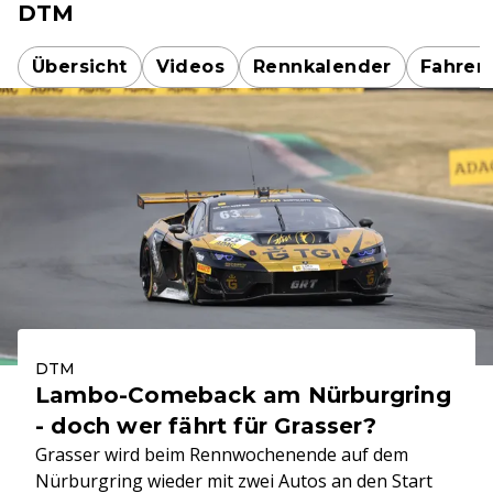
DTM
Übersicht
Videos
Rennkalender
Fahrer
DTM
Lambo-Comeback am Nürburgring
- doch wer fährt für Grasser?
Grasser wird beim Rennwochenende auf dem
Nürburgring wieder mit zwei Autos an den Start