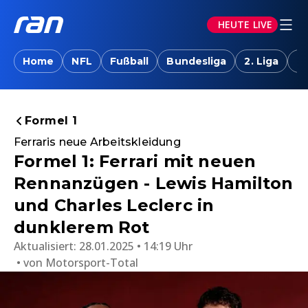
HEUTE LIVE
Home
NFL
Fußball
Bundesliga
2. Liga
T
Formel 1
Ferraris neue Arbeitskleidung
Formel 1: Ferrari mit neuen
Rennanzügen - Lewis Hamilton
und Charles Leclerc in
dunklerem Rot
Aktualisiert:
28.01.2025 • 14:19 Uhr
von
Motorsport-Total