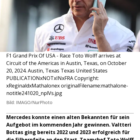
F1 Grand Prix Of USA - Race Toto Wolff arrives at
Circuit of the Americas in Austin, Texas, on October
20, 2024. Austin, Texas Texas United States
PUBLICATIONxNOTxINxFRA Copyright:
xReginaldxMathalonex originalFilename:mathalone-
notitle241020_nplVs.jpg
Bild: IMAGO/NurPhoto
Mercedes konnte einen alten Bekannten für sein
Aufgebot im kommenden Jahr gewinnen. Valtteri
Bottas ging bereits 2022 und 2023 erfolgreich für
die Silberpfeile an den Start. Teamchef Toto Wolff