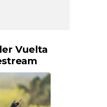
der Vuelta
estream