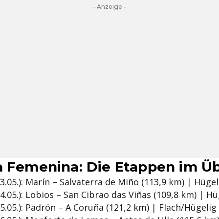
- Anzeige -
a Femenina: Die Etappen im Üb
3.05.): Marín – Salvaterra de Miño (113,9 km) | Hügel
4.05.): Lobios – San Cibrao das Viñas (109,8 km) | Hü
5.05.): Padrón – A Coruña (121,2 km) | Flach/Hügelig