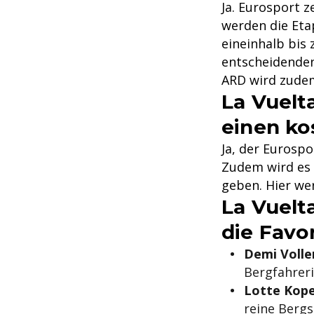
Ja. Eurosport z
werden die Etap
eineinhalb bis 
entscheidende
ARD wird zudem
La Vuelt
einen ko
Ja, der Eurospo
Zudem wird es 
geben. Hier wer
La Vuelt
die Favo
Demi Voller
Bergfahreri
Lotte Kope
reine Bergs