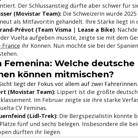
ntiert. Der Schlussanstieg dürfte aber schwer für si
sser (Movistar Team):
Die Schweizerin wurde 2025
neut als Mitfavoritin gehandelt. Ihre Stärke liegt in
rrand-Prévot (Team Visma | Lease a Bike)
: Nachde
 der Vuelta aufgeben musste, zeigte sie mit dem Ge
 France
ihr Können. Nun möchte sie bei der Spanie
stehen.
a Femenina: Welche deutsche
nnen können mitmischen?
icht liegt der Fokus vor allem auf zwei Fahrerinnen.
ert (Movistar Team):
Lippert ist die größte deutsch
lassement. Im Februar zeigte sie ihre starke Verf
uelta CV Feminas.
ernfeind (Lidl-Trek):
Die Bergspezialistin konnte b
 Plätze fünf und sechs belegen. Insbesondere die be
pen dürften ihr liegen.