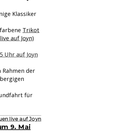
ige Klassiker
safarbene
Trikot
live auf Joyn)
5 Uhr auf Joyn
Im Rahmen der
 bergigen
undfahrt für
en live auf Joyn
um 9. Mai