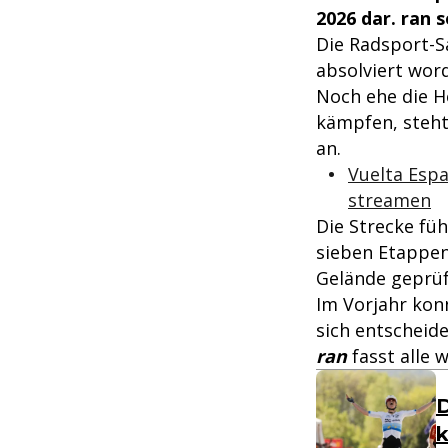
2026 dar. ran s
Die Radsport-S
absolviert wor
Noch ehe die H
kämpfen, steht
an.
Vuelta Espa
streamen
Die Strecke fü
sieben Etappen
Gelände geprüf
Im Vorjahr kon
sich entscheide
ran
fasst alle 
D
k