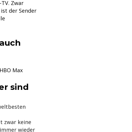
e-TV. Zwar
 ist der Sender
le
 auch
d HBO Max
er sind
weltbesten
t zwar keine
n immer wieder