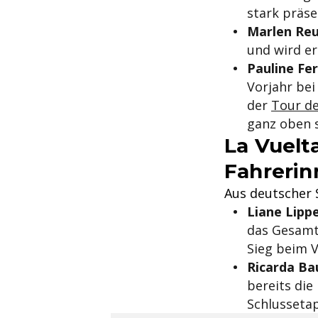
stark präse
Marlen Reu
und wird er
Pauline Fe
Vorjahr bei
der
Tour de
ganz oben 
La Vuelt
Fahreri
Aus deutscher S
Liane Lipp
das Gesamtk
Sieg beim V
Ricarda Bau
bereits die
Schlussetap