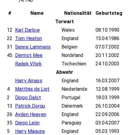
74.140
#
Name
Nationalität
Geburtstag
Torwart
12
Karl Darlow
Wales
08.10.1990
22
Tom Heaton
England
15.04.1986
31
Senne Lammens
Belgien
07.07.2002
45
Dermot Mee
Nordirland
20.11.2002
Radek Vítek
Tschechien
24.10.2003
Abwehr
Harry Amass
England
16.03.2007
4
Matthijs de Ligt
Niederlande
12.08.1999
2
Diogo Dalot
Portugal
18.03.1999
13
Patrick Dorgu
Dänemark
26.10.2004
26
Ayden Heaven
England
22.09.2006
35
Diego León
Paraguay
03.04.2007
5
Harry Maguire
England
05.03.1993