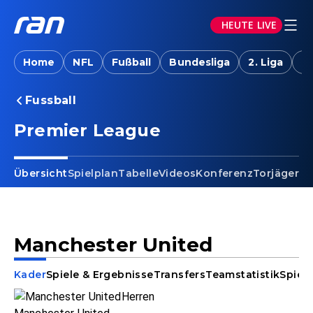
HEUTE LIVE
Home
NFL
Fußball
Bundesliga
2. Liga
T
Fussball
Premier League
Übersicht
Spielplan
Tabelle
Videos
Konferenz
Torjäger
Ta
Manchester United
Kader
Spiele & Ergebnisse
Transfers
Teamstatistik
Spiele