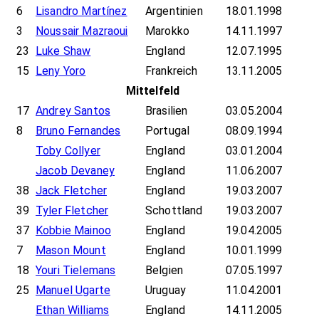
6
Lisandro Martínez
Argentinien
18.01.1998
3
Noussair Mazraoui
Marokko
14.11.1997
23
Luke Shaw
England
12.07.1995
15
Leny Yoro
Frankreich
13.11.2005
Mittelfeld
17
Andrey Santos
Brasilien
03.05.2004
8
Bruno Fernandes
Portugal
08.09.1994
Toby Collyer
England
03.01.2004
Jacob Devaney
England
11.06.2007
38
Jack Fletcher
England
19.03.2007
39
Tyler Fletcher
Schottland
19.03.2007
37
Kobbie Mainoo
England
19.04.2005
7
Mason Mount
England
10.01.1999
18
Youri Tielemans
Belgien
07.05.1997
25
Manuel Ugarte
Uruguay
11.04.2001
Ethan Williams
England
14.11.2005