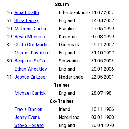
Sturm
16
Amad Diallo
Elfenbeinküste
11.07.2002
61
Shea Lacey
England
14.04.2007
10
Matheus Cunha
Brasilien
27.05.1999
19
Bryan Mbeumo
Kamerun
07.08.1999
32
Chido Obi-Martin
Dänemark
29.11.2007
Marcus Rashford
England
31.10.1997
30
Benjamin Šeško
Slowenien
31.05.2003
Ethan Wheatley
England
20.01.2006
11
Joshua Zirkzee
Niederlande
22.05.2001
Trainer
Michael Carrick
England
28.07.1981
Co-Trainer
Travis Binnion
Irland
10.11.1986
Jonny Evans
Nordirland
03.01.1988
Steve Holland
England
30.04.1970