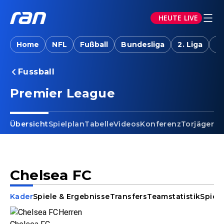
HEUTE LIVE
Home
NFL
Fußball
Bundesliga
2. Liga
T
Fussball
Premier League
Übersicht
Spielplan
Tabelle
Videos
Konferenz
Torjäger
Ta
Chelsea FC
Kader
Spiele & Ergebnisse
Transfers
Teamstatistik
Spiele