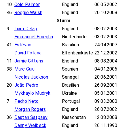
10
Cole Palmer
England
06.05.2002
46
Reggie Walsh
England
20.10.2008
Sturm
9
Liam Delap
England
08.02.2003
Emmanuel Emegha
Niederlande
03.02.2003
41
Estêvão
Brasilien
24.04.2007
David Fofana
Elfenbeinküste
22.12.2002
11
Jamie Gittens
England
08.08.2004
38
Marc Guiu
Spanien
04.01.2006
Nicolas Jackson
Senegal
20.06.2001
20
João Pedro
Brasilien
26.09.2001
Mykhaylo Mudryk
Ukraine
05.01.2001
7
Pedro Neto
Portugal
09.03.2000
Morgan Rogers
England
26.07.2002
36
Dastan Satpaev
Kasachstan
12.08.2008
Danny Welbeck
England
26.11.1990