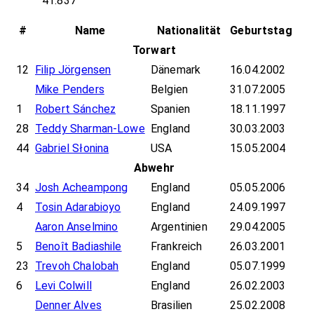
41.837
#
Name
Nationalität
Geburtstag
Torwart
12
Filip Jörgensen
Dänemark
16.04.2002
Mike Penders
Belgien
31.07.2005
1
Robert Sánchez
Spanien
18.11.1997
28
Teddy Sharman-Lowe
England
30.03.2003
44
Gabriel Słonina
USA
15.05.2004
Abwehr
34
Josh Acheampong
England
05.05.2006
4
Tosin Adarabioyo
England
24.09.1997
Aaron Anselmino
Argentinien
29.04.2005
5
Benoît Badiashile
Frankreich
26.03.2001
23
Trevoh Chalobah
England
05.07.1999
6
Levi Colwill
England
26.02.2003
Denner Alves
Brasilien
25.02.2008