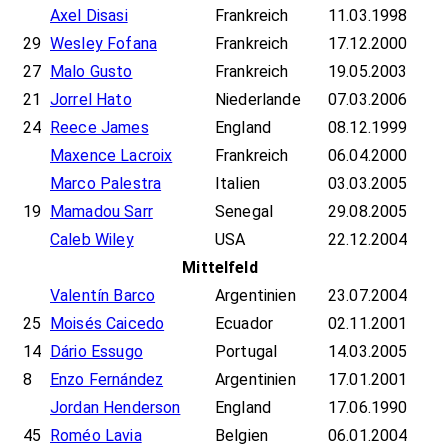
Axel Disasi
Frankreich
11.03.1998
29
Wesley Fofana
Frankreich
17.12.2000
27
Malo Gusto
Frankreich
19.05.2003
21
Jorrel Hato
Niederlande
07.03.2006
24
Reece James
England
08.12.1999
Maxence Lacroix
Frankreich
06.04.2000
Marco Palestra
Italien
03.03.2005
19
Mamadou Sarr
Senegal
29.08.2005
Caleb Wiley
USA
22.12.2004
Mittelfeld
Valentín Barco
Argentinien
23.07.2004
25
Moisés Caicedo
Ecuador
02.11.2001
14
Dário Essugo
Portugal
14.03.2005
8
Enzo Fernández
Argentinien
17.01.2001
Jordan Henderson
England
17.06.1990
45
Roméo Lavia
Belgien
06.01.2004