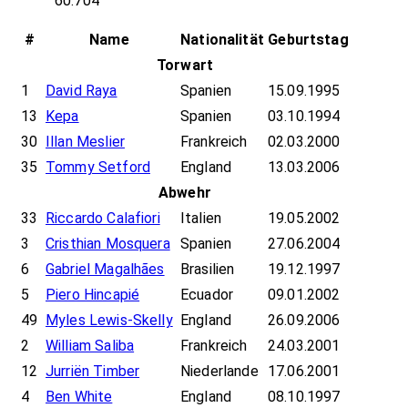
60.704
#
Name
Nationalität
Geburtstag
Torwart
1
David Raya
Spanien
15.09.1995
13
Kepa
Spanien
03.10.1994
30
Illan Meslier
Frankreich
02.03.2000
35
Tommy Setford
England
13.03.2006
Abwehr
33
Riccardo Calafiori
Italien
19.05.2002
3
Cristhian Mosquera
Spanien
27.06.2004
6
Gabriel Magalhães
Brasilien
19.12.1997
5
Piero Hincapié
Ecuador
09.01.2002
49
Myles Lewis-Skelly
England
26.09.2006
2
William Saliba
Frankreich
24.03.2001
12
Jurriën Timber
Niederlande
17.06.2001
4
Ben White
England
08.10.1997