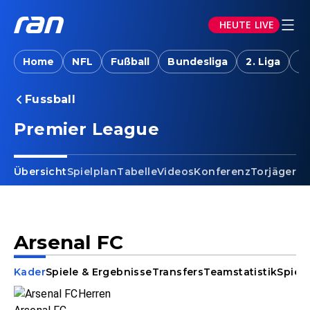
HEUTE LIVE
Home
NFL
Fußball
Bundesliga
2. Liga
T
Fussball
Premier League
Übersicht
Spielplan
Tabelle
Videos
Konferenz
Torjäger
Ta
Arsenal FC
Kader
Spiele & Ergebnisse
Transfers
Teamstatistik
Spiele