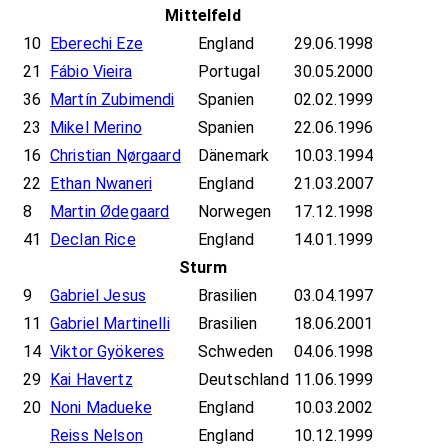
Mittelfeld
10
Eberechi Eze
England
29.06.1998
21
Fábio Vieira
Portugal
30.05.2000
36
Martín Zubimendi
Spanien
02.02.1999
23
Mikel Merino
Spanien
22.06.1996
16
Christian Nørgaard
Dänemark
10.03.1994
22
Ethan Nwaneri
England
21.03.2007
8
Martin Ødegaard
Norwegen
17.12.1998
41
Declan Rice
England
14.01.1999
Sturm
9
Gabriel Jesus
Brasilien
03.04.1997
11
Gabriel Martinelli
Brasilien
18.06.2001
14
Viktor Gyökeres
Schweden
04.06.1998
29
Kai Havertz
Deutschland
11.06.1999
20
Noni Madueke
England
10.03.2002
Reiss Nelson
England
10.12.1999