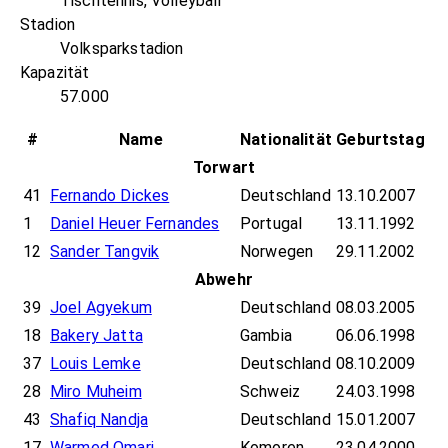
Tischtennis, Volleyball
Stadion
Volksparkstadion
Kapazität
57.000
#
Name
Nationalität
Geburtstag
Torwart
41
Fernando Dickes
Deutschland
13.10.2007
1
Daniel Heuer Fernandes
Portugal
13.11.1992
12
Sander Tangvik
Norwegen
29.11.2002
Abwehr
39
Joel Agyekum
Deutschland
08.03.2005
18
Bakery Jatta
Gambia
06.06.1998
37
Louis Lemke
Deutschland
08.10.2009
28
Miro Muheim
Schweiz
24.03.1998
43
Shafiq Nandja
Deutschland
15.01.2007
17
Warmed Omari
Komoren
23.04.2000