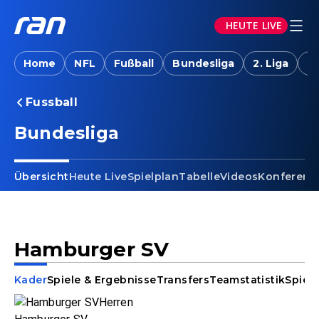
HEUTE LIVE
Home
NFL
Fußball
Bundesliga
2. Liga
T
Fussball
Bundesliga
Übersicht
Heute Live
Spielplan
Tabelle
Videos
Konferenz
Hamburger SV
Kader
Spiele & Ergebnisse
Transfers
Teamstatistik
Spiele