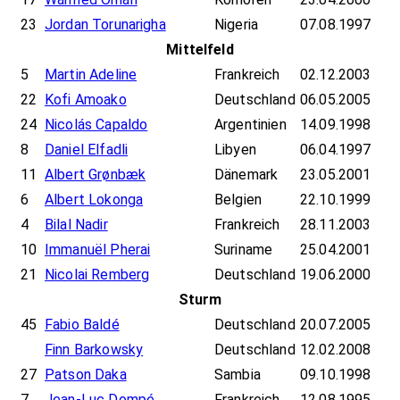
23
Jordan Torunarigha
Nigeria
07.08.1997
Mittelfeld
5
Martin Adeline
Frankreich
02.12.2003
22
Kofi Amoako
Deutschland
06.05.2005
24
Nicolás Capaldo
Argentinien
14.09.1998
8
Daniel Elfadli
Libyen
06.04.1997
11
Albert Grønbæk
Dänemark
23.05.2001
6
Albert Lokonga
Belgien
22.10.1999
4
Bilal Nadir
Frankreich
28.11.2003
10
Immanuël Pherai
Suriname
25.04.2001
21
Nicolai Remberg
Deutschland
19.06.2000
Sturm
45
Fabio Baldé
Deutschland
20.07.2005
Finn Barkowsky
Deutschland
12.02.2008
27
Patson Daka
Sambia
09.10.1998
7
Jean-Luc Dompé
Frankreich
12.08.1995