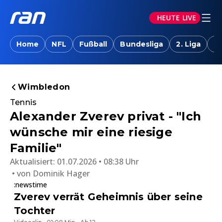
HEUTE LIVE
Home
NFL
Fußball
Bundesliga
2. Liga
T
Wimbledon
Tennis
Alexander Zverev privat - "Ich
wünsche mir eine riesige
Familie"
Aktualisiert:
01.07.2026 • 08:38 Uhr
von
Dominik Hager
:newstime
Zverev verrät Geheimnis über seine
Tochter