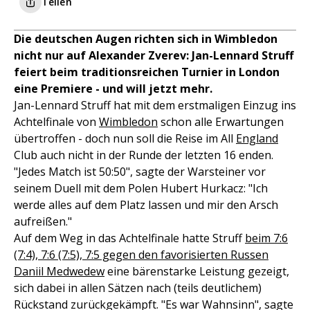
Teilen
Die deutschen Augen richten sich in Wimbledon
nicht nur auf Alexander Zverev: Jan-Lennard Struff
feiert beim traditionsreichen Turnier in London
eine Premiere - und will jetzt mehr.
Jan-Lennard Struff hat mit dem erstmaligen Einzug ins
Achtelfinale von
Wimbledon
schon alle Erwartungen
übertroffen - doch nun soll die Reise im All
England
Club auch nicht in der Runde der letzten 16 enden.
"Jedes Match ist 50:50", sagte der Warsteiner vor
seinem Duell mit dem Polen Hubert Hurkacz: "Ich
werde alles auf dem Platz lassen und mir den Arsch
aufreißen."
Auf dem Weg in das Achtelfinale hatte Struff
beim 7:6
(7:4), 7:6 (7:5), 7:5 gegen den favorisierten Russen
Daniil Medwedew
eine bärenstarke Leistung gezeigt,
sich dabei in allen Sätzen nach (teils deutlichem)
Rückstand zurückgekämpft. "Es war Wahnsinn", sagte