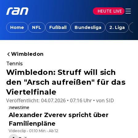
HEUTE LIVE
Home
NFL
Fußball
Bundesliga
2. Liga
T
Wimbledon
Tennis
Wimbledon: Struff will sich
den "Arsch aufreißen" für das
Viertelfinale
Veröffentlicht:
04.07.2026 • 07:16 Uhr
von
SID
:newstime
Alexander Zverev spricht über
Familienpläne
Videoclip • 01:10 Min • Ab 12