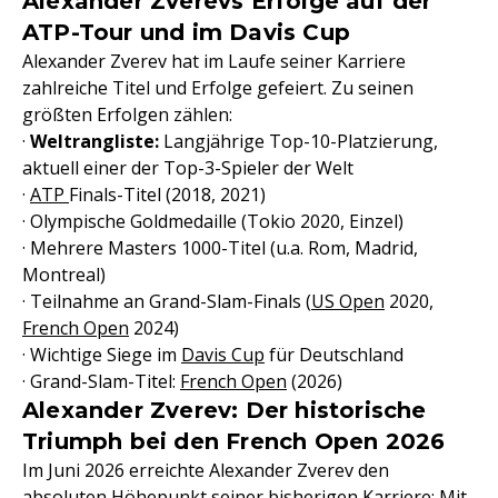
Alexander Zverevs Erfolge auf der
ATP-Tour und im Davis Cup
Alexander Zverev hat im Laufe seiner Karriere
zahlreiche Titel und Erfolge gefeiert. Zu seinen
größten Erfolgen zählen:
·
Weltrangliste:
Langjährige Top-10-Platzierung,
aktuell einer der Top-3-Spieler der Welt
·
ATP
Finals-Titel (2018, 2021)
· Olympische Goldmedaille (Tokio 2020, Einzel)
· Mehrere Masters 1000-Titel (u.a. Rom, Madrid,
Montreal)
· Teilnahme an Grand-Slam-Finals (
US Open
2020,
French Open
2024)
· Wichtige Siege im
Davis Cup
für Deutschland
· Grand-Slam-Titel:
French Open
(2026)
Alexander Zverev: Der historische
Triumph bei den French Open 2026
Im Juni 2026 erreichte Alexander Zverev den
absoluten Höhepunkt seiner bisherigen Karriere: Mit