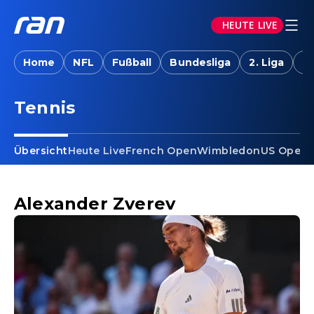
HEUTE LIVE
Home
NFL
Fußball
Bundesliga
2. Liga
T
Tennis - Alexander Zverev
Tennis
Übersicht
Heute Live
French Open
Wimbledon
US Open
A
Alexander Zverev