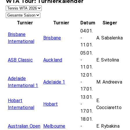
WTA Tour: Turnierkalender
Turnier
Turnier
Datum
Sieger
04.01.
Brisbane
Brisbane
-
A. Sabalenka
International
11.01.
05.01.
ASB Classic
Auckland
-
E. Svitolina
11.01.
12.01.
Adelaide
Adelaide 1
-
M. Andreeva
International 1
17.01.
13.01.
Hobart
E.
Hobart
-
International
Cocciaretto
17.01.
18.01.
Australian Open
Melbourne
-
E. Rybakina