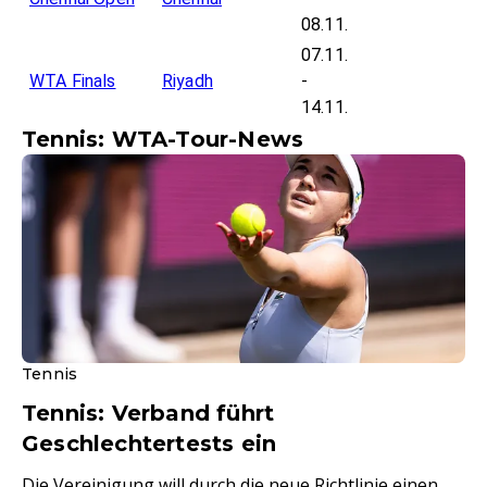
08.11.
07.11.
WTA Finals
Riyadh
-
14.11.
Tennis: WTA-Tour-News
Tennis
Tennis: Verband führt
Geschlechtertests ein
Die Vereinigung will durch die neue Richtlinie einen