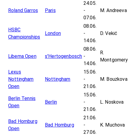
24.05.
Roland Garros
Paris
-
M. Andreeva
07.06.
08.06.
HSBC
London
-
D. Vekić
Championships
14.06.
08.06.
R.
Libema Open
s'Hertogenbosch
-
Montgomery
14.06.
Lexus
15.06.
Nottingham
Nottingham
-
M. Bouzkova
Open
21.06.
15.06.
Berlin Tennis
Berlin
-
L. Noskova
Open
21.06.
21.06.
Bad Homburg
Bad Homburg
-
K. Muchova
Open
27.06.