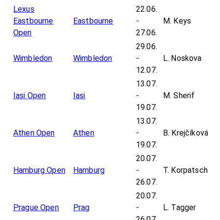
Lexus
22.06.
Eastbourne
Eastbourne
-
M. Keys
Open
27.06.
29.06.
Wimbledon
Wimbledon
-
L. Noskova
12.07.
13.07.
Iasi Open
Iasi
-
M. Sherif
19.07.
13.07.
Athen Open
Athen
-
B. Krejčíková
19.07.
20.07.
Hamburg Open
Hamburg
-
T. Korpatsch
26.07.
20.07.
Prague Open
Prag
-
L. Tagger
26.07.