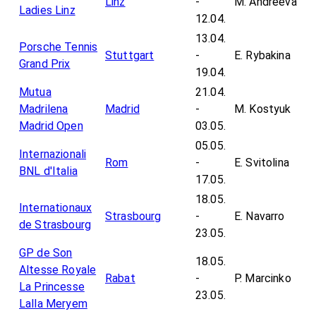
Linz
-
M. Andreeva
Ladies Linz
12.04.
13.04.
Porsche Tennis
Stuttgart
-
E. Rybakina
Grand Prix
19.04.
Mutua
21.04.
Madrilena
Madrid
-
M. Kostyuk
Madrid Open
03.05.
05.05.
Internazionali
Rom
-
E. Svitolina
BNL d'Italia
17.05.
18.05.
Internationaux
Strasbourg
-
E. Navarro
de Strasbourg
23.05.
GP de Son
18.05.
Altesse Royale
Rabat
-
P. Marcinko
La Princesse
23.05.
Lalla Meryem