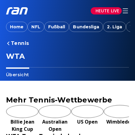
HEUTE LIVE
Home
NFL
Fußball
Bundesliga
2. Liga
W
Tennis
WTA
Übersicht
Mehr Tennis-Wettbewerbe
Billie Jean
Australian
US Open
Wimbledon
King Cup
Open