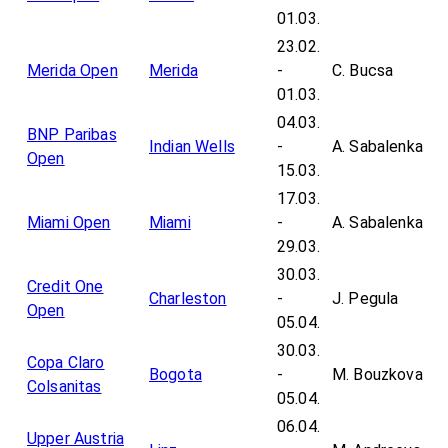
01.03.
23.02.
Merida Open
Merida
-
C. Bucsa
01.03.
04.03.
BNP Paribas
Indian Wells
-
A. Sabalenka
Open
15.03.
17.03.
Miami Open
Miami
-
A. Sabalenka
29.03.
30.03.
Credit One
Charleston
-
J. Pegula
Open
05.04.
30.03.
Copa Claro
Bogota
-
M. Bouzkova
Colsanitas
05.04.
06.04.
Upper Austria