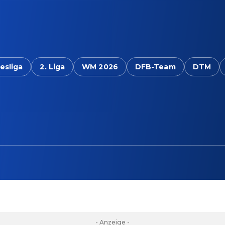
esliga
2. Liga
WM 2026
DFB-Team
DTM
- Anzeige -