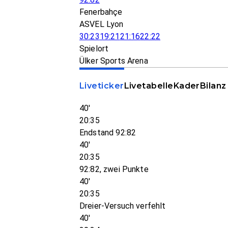
Fenerbahçe
ASVEL Lyon
30:23
19:21
21:16
22:22
Spielort
Ülker Sports Arena
Liveticker
Livetabelle
Kader
Bilanz
40'
20:35
Endstand 92:82
40'
20:35
92:82, zwei Punkte
40'
20:35
Dreier-Versuch verfehlt
40'