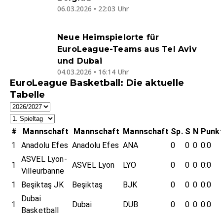
06.03.2026 • 22:03 Uhr
Neue Heimspielorte für
EuroLeague-Teams aus Tel Aviv
und Dubai
04.03.2026 • 16:14 Uhr
EuroLeague Basketball: Die aktuelle
Tabelle
#
Mannschaft
Mannschaft
Mannschaft
Sp.
S
N
Punk
1
Anadolu Efes
Anadolu Efes
ANA
0
0
0
0:0
ASVEL Lyon-
1
ASVEL Lyon
LYO
0
0
0
0:0
Villeurbanne
1
Beşiktaş JK
Beşiktaş
BJK
0
0
0
0:0
Dubai
1
Dubai
DUB
0
0
0
0:0
Basketball