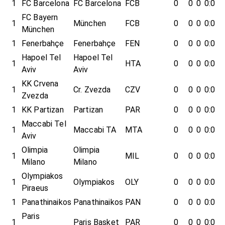
1
FC Barcelona
FC Barcelona
FCB
0
0
0
0:0
FC Bayern
1
München
FCB
0
0
0
0:0
München
1
Fenerbahçe
Fenerbahçe
FEN
0
0
0
0:0
Hapoel Tel
Hapoel Tel
1
HTA
0
0
0
0:0
Aviv
Aviv
KK Crvena
1
Cr. Zvezda
CZV
0
0
0
0:0
Zvezda
1
KK Partizan
Partizan
PAR
0
0
0
0:0
Maccabi Tel
1
Maccabi TA
MTA
0
0
0
0:0
Aviv
Olimpia
Olimpia
1
MIL
0
0
0
0:0
Milano
Milano
Olympiakos
1
Olympiakos
OLY
0
0
0
0:0
Piraeus
1
Panathinaikos
Panathinaikos
PAN
0
0
0
0:0
Paris
1
Paris Basket
PAR
0
0
0
0:0