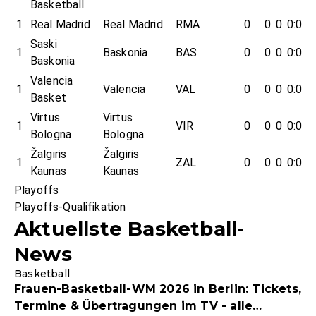
Basketball
1
Real Madrid
Real Madrid
RMA
0
0
0
0:0
Saski
1
Baskonia
BAS
0
0
0
0:0
Baskonia
Valencia
1
Valencia
VAL
0
0
0
0:0
Basket
Virtus
Virtus
1
VIR
0
0
0
0:0
Bologna
Bologna
Žalgiris
Žalgiris
1
ZAL
0
0
0
0:0
Kaunas
Kaunas
Playoffs
Playoffs-Qualifikation
Aktuellste Basketball-
News
Basketball
Frauen-Basketball-WM 2026 in Berlin: Tickets,
Termine & Übertragungen im TV - alle