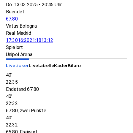
Do. 13.03.2025 • 20:45 Uhr
Beendet
67:80
Virtus Bologna
Real Madrid
17:30
16:20
21:18
13:12
Spielort
Unipol Arena
Liveticker
Livetabelle
Kader
Bilanz
40'
22:35
Endstand 67:80
40'
22:32
67:80, zwei Punkte
40'
22:32
65:80, Freiwurf