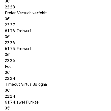
38'
22:28
Dreier-Versuch verfehlt
36'
22:27
61:76, Freiwurf
36'
22:26
61:75, Freiwurf
36'
22:26
Foul
36'
22:24
Timeout Virtus Bologna
36'
22:24
61:74, zwei Punkte
35'