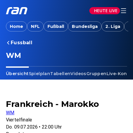
HEUTE LIVE
Home
NFL
Fußball
Bundesliga
2. Liga
T
Fussball
WM
Übersicht
Spielplan
Tabellen
Videos
Gruppen
Live-Konfe
Frankreich - Marokko
WM
Viertelfinale
Do. 09.07.2026 • 22:00 Uhr