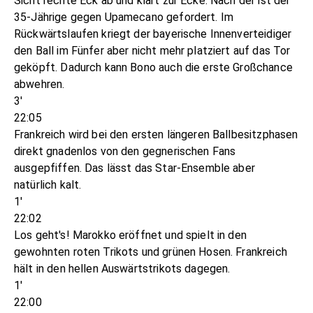
Sicht rechte Eck ab und klärt zur Ecke. Nach der ist der
35-Jährige gegen Upamecano gefordert. Im
Rückwärtslaufen kriegt der bayerische Innenverteidiger
den Ball im Fünfer aber nicht mehr platziert auf das Tor
geköpft. Dadurch kann Bono auch die erste Großchance
abwehren.
3'
22:05
Frankreich wird bei den ersten längeren Ballbesitzphasen
direkt gnadenlos von den gegnerischen Fans
ausgepfiffen. Das lässt das Star-Ensemble aber
natürlich kalt.
1'
22:02
Los geht's! Marokko eröffnet und spielt in den
gewohnten roten Trikots und grünen Hosen. Frankreich
hält in den hellen Auswärtstrikots dagegen.
1'
22:00