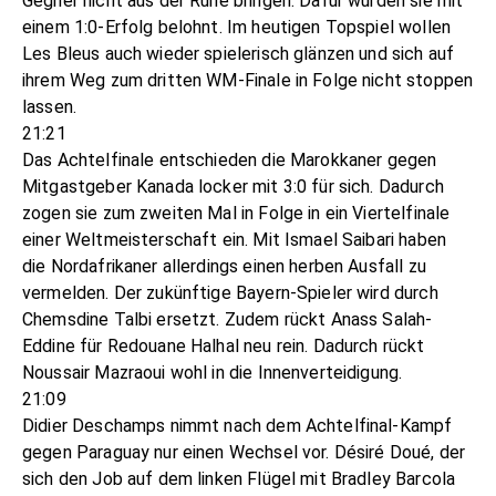
Gegner nicht aus der Ruhe bringen. Dafür wurden sie mit
einem 1:0-Erfolg belohnt. Im heutigen Topspiel wollen
Les Bleus auch wieder spielerisch glänzen und sich auf
ihrem Weg zum dritten WM-Finale in Folge nicht stoppen
lassen.
21:21
Das Achtelfinale entschieden die Marokkaner gegen
Mitgastgeber Kanada locker mit 3:0 für sich. Dadurch
zogen sie zum zweiten Mal in Folge in ein Viertelfinale
einer Weltmeisterschaft ein. Mit Ismael Saibari haben
die Nordafrikaner allerdings einen herben Ausfall zu
vermelden. Der zukünftige Bayern-Spieler wird durch
Chemsdine Talbi ersetzt. Zudem rückt Anass Salah-
Eddine für Redouane Halhal neu rein. Dadurch rückt
Noussair Mazraoui wohl in die Innenverteidigung.
21:09
Didier Deschamps nimmt nach dem Achtelfinal-Kampf
gegen Paraguay nur einen Wechsel vor. Désiré Doué, der
sich den Job auf dem linken Flügel mit Bradley Barcola