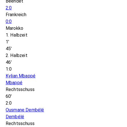
Beendet
2:0
Frankreich
0:0
Marokko
1. Halbzeit
1'
45'
2. Halbzeit
46'
1:0
Kylian Mbappé
Mbappé
Rechtsschuss
60'
2:0
Ousmane Dembélé
Dembélé
Rechtsschuss