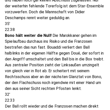
und haben noch gar keinen Abschluss zugelassen. Nur
der weiterhin fehlende Torerfolg ist dem Star-Ensemble
vorzuwerfen. Doch die Mannschaft von Didier
Deschamps rennt weiter geduldig an.
35'
22:38
Bono hält weiter die Null!
Die Marokkaner gehen im
Spielaufbau durchaus ins Risiko und die Franzosen
bestrafen das nun fast. Bouaddi verliert den Ball
halblinks in der eigenen Hälfte gegen Doué, der sofort in
den Angriff umschaltet und den Ball bis in die Box treibt.
Aus zentraler Position zieht der Linksaußen umzingelt
von gleich vier in Rot ab. Er scheitert mit seinem
Rechtsschuss aber an der nächsten Glanztat von Bono,
der den Flachschuss noch irgendwie mit einer Hand um
den aus seiner Sicht rechten Pfosten lenkt.
32'
22:33
Der Ball rollt wieder und die Franzosen machen direkt