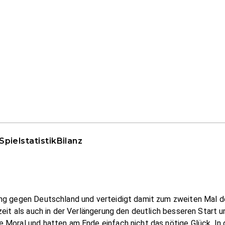
Spielstatistik
Bilanz
ung gegen Deutschland und verteidigt damit zum zweiten Mal d
zeit als auch in der Verlängerung den deutlich besseren Start u
Moral und hatten am Ende einfach nicht das nötige Glück. In d