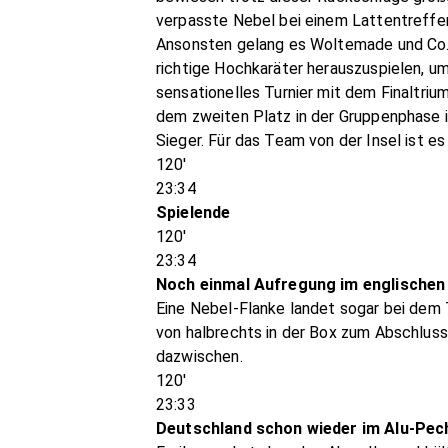
verpasste Nebel bei einem Lattentreffer
Ansonsten gelang es Woltemade und Co. g
richtige Hochkaräter herauszuspielen, 
sensationelles Turnier mit dem Finaltriu
dem zweiten Platz in der Gruppenphase i
Sieger. Für das Team von der Insel ist e
120'
23:34
Spielende
120'
23:34
Noch einmal Aufregung im englischen
Eine Nebel-Flanke landet sogar bei dem 
von halbrechts in der Box zum Abschluss 
dazwischen.
120'
23:33
Deutschland schon wieder im Alu-Pec