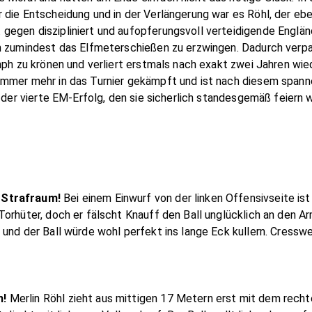
 die Entscheidung und in der Verlängerung war es Röhl, der ebe
egen diszipliniert und aufopferungsvoll verteidigende Engländ
um zumindest das Elfmeterschießen zu erzwingen. Dadurch verp
mph zu krönen und verliert erstmals nach exakt zwei Jahren wied
mmer mehr in das Turnier gekämpft und ist nach diesem spanne
s der vierte EM-Erfolg, den sie sicherlich standesgemäß feiern 
 Strafraum!
Bei einem Einwurf von der linken Offensivseite ist
Torhüter, doch er fälscht Knauff den Ball unglücklich an den 
und der Ball würde wohl perfekt ins lange Eck kullern. Cresswel
h!
Merlin Röhl zieht aus mittigen 17 Metern erst mit dem recht