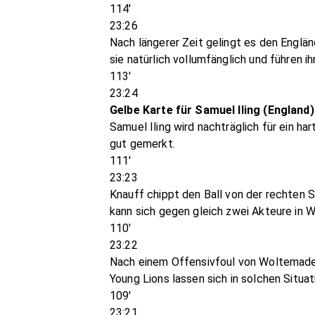
114'
23:26
Nach längerer Zeit gelingt es den Englän
sie natürlich vollumfänglich und führen ih
113'
23:24
Gelbe Karte für Samuel Iling (England)
Samuel Iling wird nachträglich für ein h
gut gemerkt.
111'
23:23
Knauff chippt den Ball von der rechten S
kann sich gegen gleich zwei Akteure in W
110'
23:22
Nach einem Offensivfoul von Woltemade l
Young Lions lassen sich in solchen Situat
109'
23:21