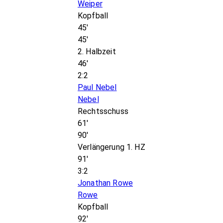
Weiper
Kopfball
45'
45'
2. Halbzeit
46'
2:2
Paul Nebel
Nebel
Rechtsschuss
61'
90'
Verlängerung 1. HZ
91'
3:2
Jonathan Rowe
Rowe
Kopfball
92'