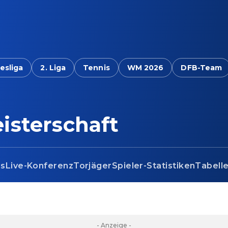
esliga
2. Liga
Tennis
WM 2026
DFB-Team
isterschaft
os
Live-Konferenz
Torjäger
Spieler-Statistiken
Tabell
- Anzeige -