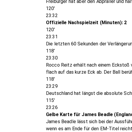
Freiburger hat aber den Abpraller und hält
120'
23:32
Offizielle Nachspielzeit (Minuten): 2
120'
23:31
Die letzten 60 Sekunden der Verlängerun
118'
23:30
Rocco Reitz erhält nach einem Eckstoß v
flach auf das kurze Eck ab. Der Ball berü
118'
23:29
Deutschland hat längst die absolute Sch
115'
23:26
Gelbe Karte für James Beadle (Englan
James Beadle lässt sich bei der Aussführ
wenn es am Ende für den EM-Titel reicht