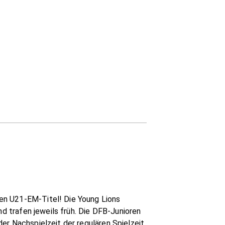
en U21-EM-Titel! Die Young Lions
nd trafen jeweils früh. Die DFB-Junioren
er Nachspielzeit der regulären Spielzeit