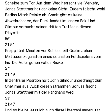
Scheibe zum Tor. Auf dem Weg herrscht viel Verkehr,
Jonas Stettmer hat gar keine Sicht. Zudem fälscht wohl
Berlins Mitch Reinke ab. Somit gibt es keine
Abwehrchance, der Puck landet im langen Eck. Und
Gilmour verbucht seinen dritten Treffer in diesen
Playoffs.
56'
21:51
Knapp fünf Minuten vor Schluss eilt Goalie Johan
Mattsson zugunsten eines sechsten Feldspielers vom
Eis. Die Adler gehen volles Risiko.
54'
21:49
In zentraler Position holt John Gilmour unbedrängt zum
Onetimer aus. Auch diesen strammen Schuss fischt
Jonas Stettmer mit der Fanghand weg.
53'
21:47
Und so bleibt letztlich auch diese Überzahl ungenutzt.