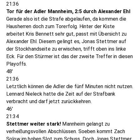
21:36
Tor für der Adler Mannheim, 2:5 durch Alexander Ehl
Gerade also ist die Strafe abgelaufen, da kommen die
Hausherren doch zum Torerfolg. Hinter der Kiste
arbeitet Kris Bennett sehr gut, passt mit Übersicht zu
Alexander Ehl. Diesem gelingt es, Jonas Stettmer auf
der Stockhandseite zu erwischen, trifft oben ins linke
Eck. Für den Stürmer ist das der zweite Treffer in diesen
Playoffs.
48'
21:36
Letztlich können die Adler die fünf Minuten nicht nutzen.
Lennard Nieleck hatte die Zeit auf der Strafbank
verbracht und darf jetzt zurückkehren.
46'
21:34
Stettmer weiter stark!
Mannheim gelangt zu
verheißungsvollen Abschlüssen. Soeben kommt Zach
Solow im hohen Slot zum Schuss. Doch Jonas Stettmer