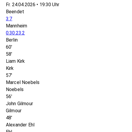
Fr. 24.04.2026 • 19:30 Uhr
Beendet
3:7
Mannheim
0:3
0:2
3:2
Berlin
60'
58'
Liam Kirk
Kirk
57'
Marcel Noebels
Noebels
56'
John Gilmour
Gilmour
48'
Alexander Ehl
Ehl