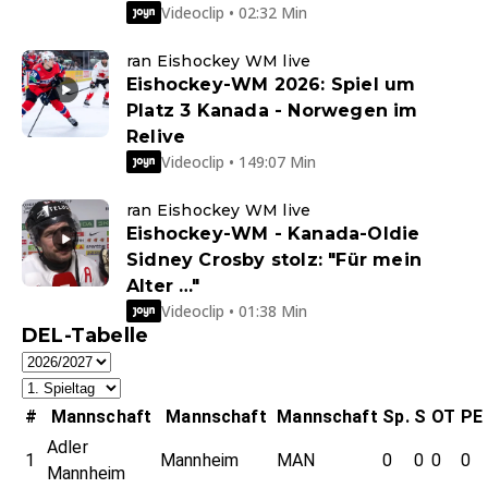
Videoclip • 02:32 Min
ran Eishockey WM live
Eishockey-WM 2026: Spiel um
Platz 3 Kanada - Norwegen im
Relive
Videoclip • 149:07 Min
ran Eishockey WM live
Eishockey-WM - Kanada-Oldie
Sidney Crosby stolz: "Für mein
Alter …"
Videoclip • 01:38 Min
DEL-Tabelle
#
Mannschaft
Mannschaft
Mannschaft
Sp.
S
OT
PE
Adler
1
Mannheim
MAN
0
0
0
0
Mannheim