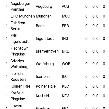
Augsburger
1
Augsburg
AUG
0
0
0
0
Panther
1
EHC München
München
MUC
0
0
0
0
Eisbären
1
Berlin
EBB
0
0
0
0
Berlin
ERC
1
Ingolstadt
ING
0
0
0
0
Ingolstadt
Fischtown
1
Bremerhaven
BRE
0
0
0
0
Pinguins
Grizzlys
1
Wolfsburg
WOB
0
0
0
0
Wolfsburg
Iserlohn
1
Iserlohn
IEC
0
0
0
0
Roosters
1
Kölner Haie
Kölner Haie
KEC
0
0
0
0
Krefeld
1
Krefeld
KEV
0
0
0
0
Pinguine
Löwen
1
Frankfurt
FRA
0
0
0
0