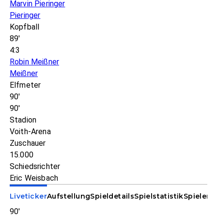
Marvin Pieringer
Pieringer
Kopfball
89'
4:3
Robin Meißner
Meißner
Elfmeter
90'
90'
Stadion
Voith-Arena
Zuschauer
15.000
Schiedsrichter
Eric Weisbach
Liveticker
Aufstellung
Spieldetails
Spielstatistik
Spieler-S
90'