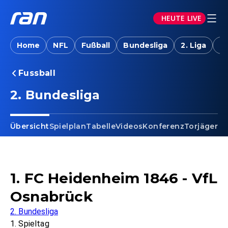
HEUTE LIVE
Home
NFL
Fußball
Bundesliga
2. Liga
T
Fussball
2. Bundesliga
Übersicht
Spielplan
Tabelle
Videos
Konferenz
Torjäger
Ta
1. FC Heidenheim 1846 - VfL
Osnabrück
2. Bundesliga
1. Spieltag