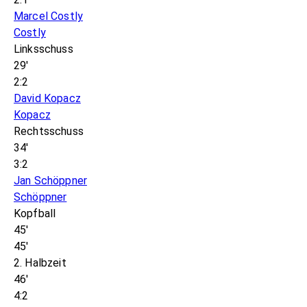
Marcel Costly
Costly
Linksschuss
29'
2:2
David Kopacz
Kopacz
Rechtsschuss
34'
3:2
Jan Schöppner
Schöppner
Kopfball
45'
45'
2. Halbzeit
46'
4:2