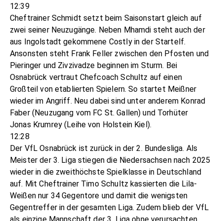
12:39
Cheftrainer Schmidt setzt beim Saisonstart gleich auf
zwei seiner Neuzugänge. Neben Mhamdi steht auch der
aus Ingolstadt gekommene Costly in der Startelf.
Ansonsten steht Frank Feller zwischen den Pfosten und
Pieringer und Zivzivadze beginnen im Sturm. Bei
Osnabrück vertraut Chefcoach Schultz auf einen
Großteil von etablierten Spielern. So startet Meißner
wieder im Angriff. Neu dabei sind unter anderem Konrad
Faber (Neuzugang vom FC St. Gallen) und Torhüter
Jonas Krumrey (Leihe von Holstein Kiel).
12:28
Der VfL Osnabrück ist zurück in der 2. Bundesliga. Als
Meister der 3. Liga stiegen die Niedersachsen nach 2025
wieder in die zweithöchste Spielklasse in Deutschland
auf. Mit Cheftrainer Timo Schultz kassierten die Lila-
Weißen nur 34 Gegentore und damit die wenigsten
Gegentreffer in der gesamten Liga. Zudem blieb der VfL
als einzige Mannschaft der 3. Liga ohne verursachten