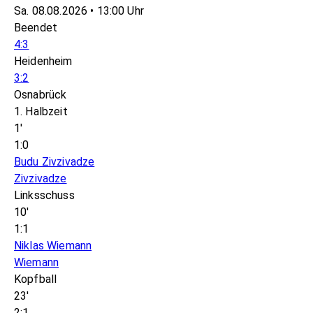
Sa. 08.08.2026 • 13:00 Uhr
Beendet
4:3
Heidenheim
3:2
Osnabrück
1. Halbzeit
1'
1:0
Budu Zivzivadze
Zivzivadze
Linksschuss
10'
1:1
Niklas Wiemann
Wiemann
Kopfball
23'
2:1