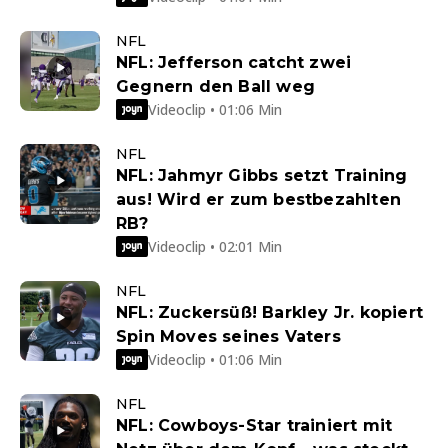
NFL
NFL: Jefferson catcht zwei
Gegnern den Ball weg
Videoclip • 01:06 Min
NFL
NFL: Jahmyr Gibbs setzt Training
aus! Wird er zum bestbezahlten
RB?
Videoclip • 02:01 Min
NFL
NFL: Zuckersüß! Barkley Jr. kopiert
Spin Moves seines Vaters
Videoclip • 01:06 Min
NFL
NFL: Cowboys-Star trainiert mit