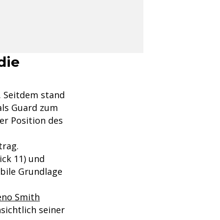
die
. Seitdem stand
 als Guard zum
der Position des
trag.
ck 11) und
abile Grundlage
eno Smith
sichtlich seiner