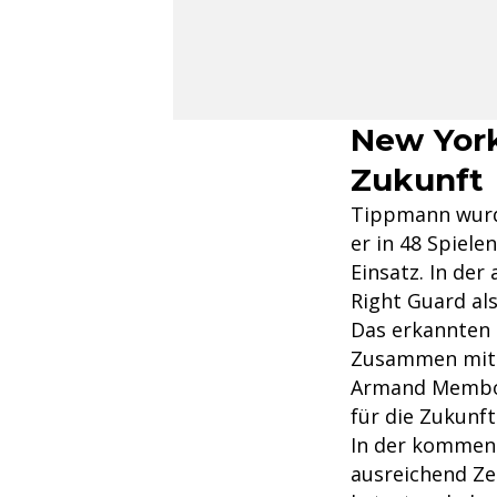
New York
Zukunft
Tippmann wurde
er in 48 Spiel
Einsatz. In der
Right Guard als
Das erkannten 
Zusammen mit d
Armand Membou 
für die Zukunft
In der kommend
ausreichend Zei