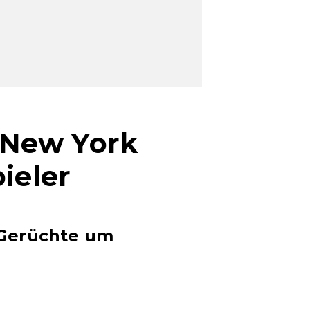
- New York
ieler
t Gerüchte um