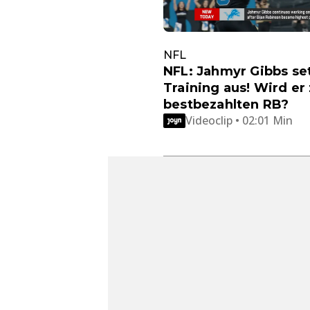
NFL
NFL: Jahmyr Gibbs se
Training aus! Wird er
bestbezahlten RB?
Videoclip • 02:01 Min