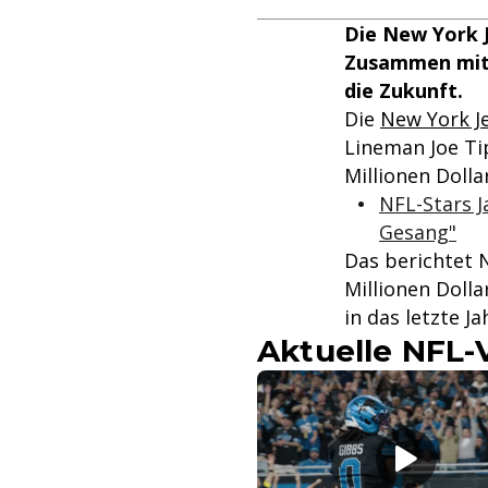
Die New York J
Zusammen mit e
die Zukunft.
Die
New York J
Lineman Joe Ti
Millionen Dolla
NFL-Stars Ja
Gesang"
Das berichtet 
Millionen Doll
in das letzte J
Aktuelle NFL-