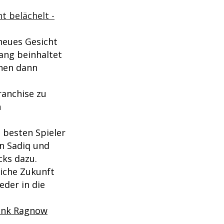
.
t belächelt -
neues Gesicht
ang beinhaltet
ehen dann
ranchise zu
n
 besten Spieler
n Sadiq und
cks dazu.
eiche Zukunft
eder in die
rank Ragnow