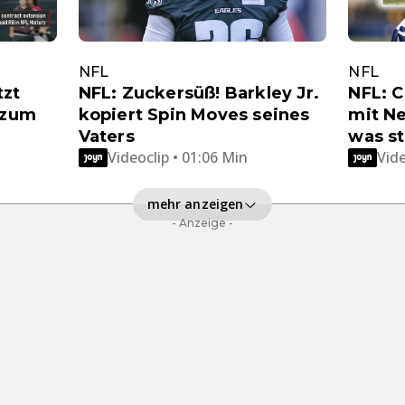
NFL
NFL
tzt
NFL: Zuckersüß! Barkley Jr.
NFL: C
 zum
kopiert Spin Moves seines
mit Ne
Vaters
was st
Videoclip • 01:06 Min
Vide
mehr anzeigen
- Anzeige -