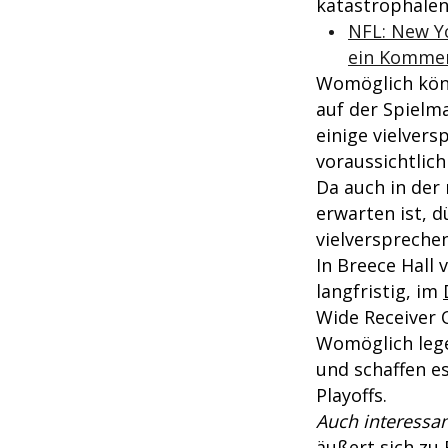
katastrophalen 
NFL: New Yo
ein Komme
Womöglich könn
auf der Spielm
einige vielver
voraussichtlic
Da auch in der
erwarten ist, d
vielverspreche
In Breece Hall 
langfristig, im
Wide Receiver O
Womöglich lege
und schaffen es
Playoffs.
Auch interessan
äußert sich zu