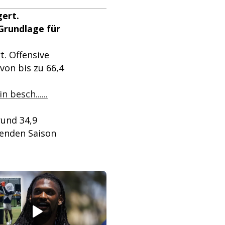
gert.
Grundlage für
t. Offensive
von bis zu 66,4
 besch......
rund 34,9
menden Saison