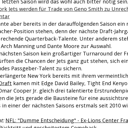
letzten Saison wird das wohl auch bitter nötig sein
rk Jets werden für Trade von Geno Smith zu Unrech
ntar
te aber bereits in der darauffolgenden Saison ein 
acher-Position stehen, denn der nächste Draft-Jahrg
sprechende Quarterback-Talente. Unter anderem st
h Arch Manning und Dante Moore zur Auswahl.
 nächsten Saison kein großartiger Turnaround der F
ürften die Chancen der Jets ganz gut stehen, sich ei
ndes Passgeber-Talent zu sichern.
verlängerte New York bereits mit ihrem vermeintlich
Draft
kamen mit Edge David Bailey, Tight End Kenyo
mar Cooper Jr. gleich drei talentierte Erstrundenpi
n die Jets gerade die Bausteine für eine aussichtsr
 in einer der nächsten Saisons erstmals seit 2010 wi
t:
NFL: "Dumme Entscheidung" - Ex-Lions Center F
 Rücktritt und gescheitertem Comeback