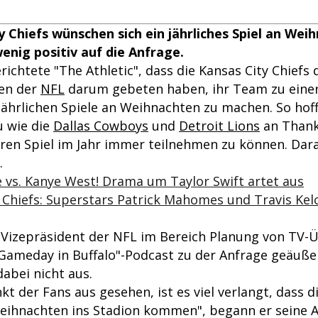
y Chiefs wünschen sich ein jährliches Spiel an Wei
enig positiv auf die Anfrage.
richtete "The Athletic", dass die Kansas City Chiefs 
hen der
NFL
darum gebeten haben, ihr Team zu einer
jährlichen Spiele an Weihnachten zu machen. So hoff
u wie die
Dallas Cowboys
und
Detroit Lions
an Thank
en Spiel im Jahr immer teilnehmen zu können. Dar
.
e vs. Kanye West! Drama um Taylor Swift artet aus
 Chiefs: Superstars Patrick Mahomes und Travis Kel
r Vizepräsident der NFL im Bereich Planung von TV
 Gameday in Buffalo"-Podcast zu der Anfrage geäußert
abei nicht aus.
t der Fans aus gesehen, ist es viel verlangt, dass 
Weihnachten ins Stadion kommen", begann er seine 