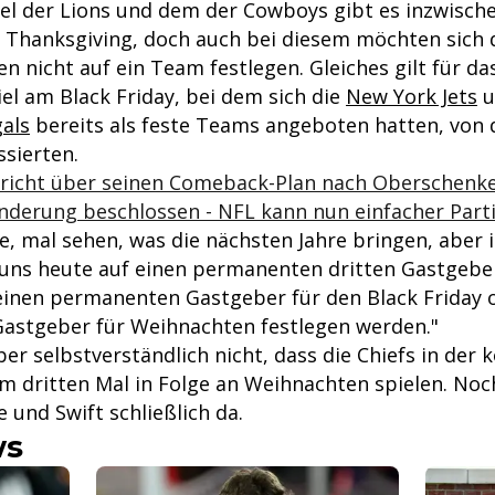
l der Lions und dem der Cowboys gibt es inzwische
an Thanksgiving, doch auch bei diesem möchten sich 
n nicht auf ein Team festlegen. Gleiches gilt für da
el am Black Friday, bei dem sich die
New York Jets
u
gals
bereits als feste Teams angeboten hatten, von 
ssierten.
pricht über seinen Comeback-Plan nach Oberschenke
nderung beschlossen - NFL kann nun einfacher Part
e, mal sehen, was die nächsten Jahre bringen, aber 
r uns heute auf einen permanenten dritten Gastgebe
einen permanenten Gastgeber für den Black Friday 
astgeber für Weihnachten festlegen werden."
aber selbstverständlich nicht, dass die Chiefs in d
um dritten Mal in Folge an Weihnachten spielen. Noc
und Swift schließlich da.
ws