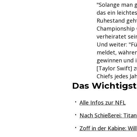
"Solange man g
das ein leicht
Ruhestand geht
Championship G
verheiratet sei
Und weiter: "Fü
meldet, währen
gewinnen und i
[Taylor Swift] 
Chiefs jedes J
Das Wichtigst
Alle Infos zur NFL
Nach Schießerei: Tita
Zoff in der Kabine: Wi