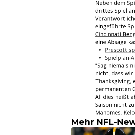
Neben dem Spie
drittes Spiel 
Verantwortliche
eingeführte Spi
Cincinnati Ben
eine Absage ka
Prescott s
Spielplan-Ä
"Sag niemals ni
nicht, dass wi
Thanksgiving, 
permanenten G
All dies heißt 
Saison nicht z
Mahomes, Kelce 
Mehr NFL-Ne