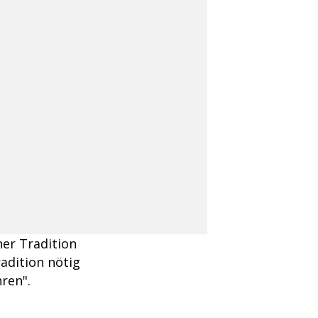
ner Tradition
radition nötig
hren".