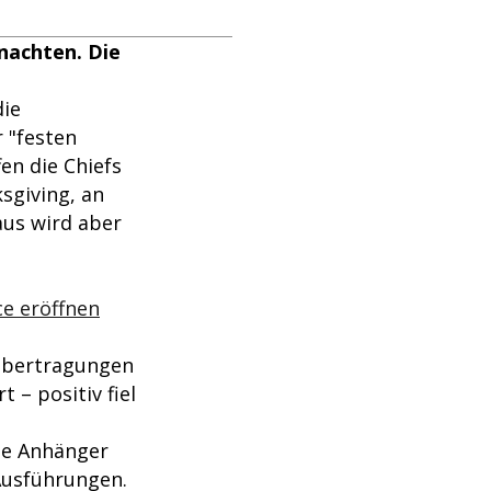
hnachten. Die
die
 "festen
en die Chiefs
sgiving, an
aus wird aber
ce eröffnen
-Übertragungen
 – positiv fiel
die Anhänger
Ausführungen.