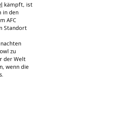
l
kämpft, ist
n in den
em AFC
em Standort
ihnachten
Bowl zu
r der Welt
n, wenn die
s.