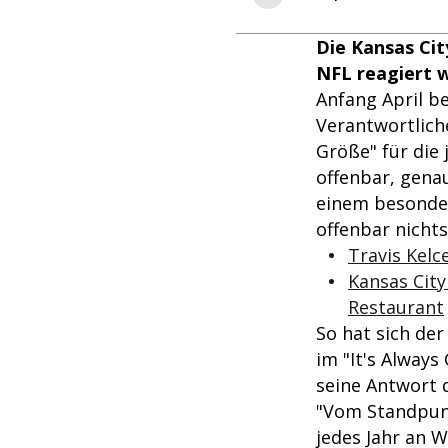
Die Kansas Cit
NFL reagiert w
Anfang April be
Verantwortlic
Größe" für die 
offenbar, gena
einem besonder
offenbar nichts
Travis Kelc
Kansas City
Restaurant
So hat sich de
im "It's Always
seine Antwort d
"Vom Standpunk
jedes Jahr an 