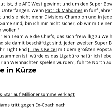
ut ist, die AFC West gewinnt und um den
Super Bow
es Unterfangen. Wenn
Patrick Mahomes
in fünf Jahre
 und sie nicht mehr Divisions-Champion und in jed
ame sind, bin ich mir nicht sicher, ob wir mit ein
n wollen."
r ein Team wie die Chiefs, das sich freiwillig zu We
d sie damit beschäftigt sind, jeden zweiten Super 
hr Tight End [
Travis Kelce
] mit dem größten Popsta
zusammen ist, würde es das Ligabüro natürlich liebe
ahr an Weihnachten spielen würden", führte North au
e in Kürze
ns-Star auf Millionensumme verklagt
lliams tritt gegen Ex-Coach nach