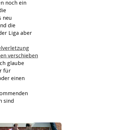
n noch ein
die
s neu
nd die
der Liga aber
lverletzung
ien verschieben
ich glaube
r für
oder einen
er kommenden
h sind