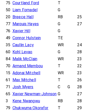
75
Courtland Ford
T
50
Liam Fornadel
G
20
Breece Hall
RB
25
77
Marquis Hayes
G
27
76
Xavier Hill
G
49
Connor Hulstein
TE
35
Caullin Lacy
WR
24
60
Kohl Levao
G
28
84
Malik McClain
WR
23
70
Armand Membou
T
22
15
Adonai Mitchell
WR
23
61
Max Mitchell
T
26
71
Josh Myers
C
G
28
65
Xavier Newman-Johnson
G
27
3
Kene Nwangwu
RB
28
79
Chukwuma Okorafor
T
29