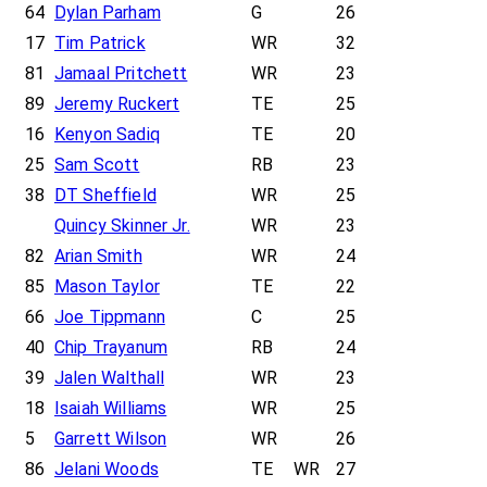
64
Dylan Parham
G
26
17
Tim Patrick
WR
32
81
Jamaal Pritchett
WR
23
89
Jeremy Ruckert
TE
25
16
Kenyon Sadiq
TE
20
25
Sam Scott
RB
23
38
DT Sheffield
WR
25
Quincy Skinner Jr.
WR
23
82
Arian Smith
WR
24
85
Mason Taylor
TE
22
66
Joe Tippmann
C
25
40
Chip Trayanum
RB
24
39
Jalen Walthall
WR
23
18
Isaiah Williams
WR
25
5
Garrett Wilson
WR
26
86
Jelani Woods
TE
WR
27