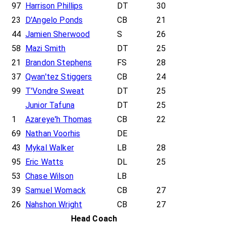
97
Harrison Phillips
DT
30
23
D'Angelo Ponds
CB
21
44
Jamien Sherwood
S
26
58
Mazi Smith
DT
25
21
Brandon Stephens
FS
28
37
Qwan'tez Stiggers
CB
24
99
T'Vondre Sweat
DT
25
Junior Tafuna
DT
25
1
Azareye'h Thomas
CB
22
69
Nathan Voorhis
DE
43
Mykal Walker
LB
28
95
Eric Watts
DL
25
53
Chase Wilson
LB
39
Samuel Womack
CB
27
26
Nahshon Wright
CB
27
Head Coach