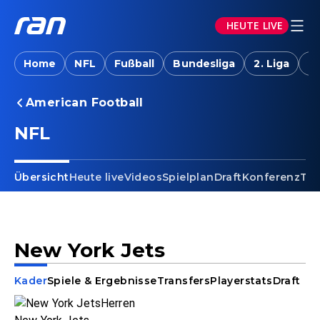
HEUTE LIVE
Home
NFL
Fußball
Bundesliga
2. Liga
T
American Football
NFL
Übersicht
Heute live
Videos
Spielplan
Draft
Konferenz
Tab
New York Jets
Kader
Spiele & Ergebnisse
Transfers
Playerstats
Draft