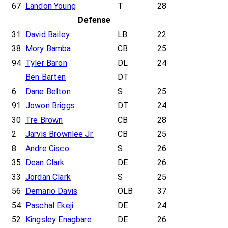
67
Landon Young
T
28
Defense
31
David Bailey
LB
22
38
Mory Bamba
CB
25
94
Tyler Baron
DL
24
Ben Barten
DT
6
Dane Belton
S
25
91
Jowon Briggs
DT
24
30
Tre Brown
CB
28
2
Jarvis Brownlee Jr.
CB
25
8
Andre Cisco
S
26
35
Dean Clark
DE
26
33
Jordan Clark
S
25
56
Demario Davis
OLB
37
54
Paschal Ekeji
DE
24
52
Kingsley Enagbare
DE
26