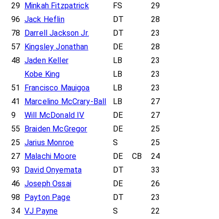
29
Minkah Fitzpatrick
FS
29
96
Jack Heflin
DT
28
78
Darrell Jackson Jr.
DT
23
57
Kingsley Jonathan
DE
28
48
Jaden Keller
LB
23
Kobe King
LB
23
51
Francisco Mauigoa
LB
23
41
Marcelino McCrary-Ball
LB
27
9
Will McDonald IV
DE
27
55
Braiden McGregor
DE
25
25
Jarius Monroe
S
25
27
Malachi Moore
DE
CB
24
93
David Onyemata
DT
33
46
Joseph Ossai
DE
26
98
Payton Page
DT
23
34
VJ Payne
S
22