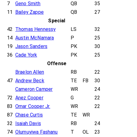
7
Geno Smith
QB
35
11
Bailey Zappe
QB
27
Special
42
Thomas Hennessy
LS
32
14
Austin McNamara
P
25
19
Jason Sanders
PK
30
36
Cade York
PK
25
Offense
Braelon Allen
RB
22
47
Andrew Beck
TE
FB
30
Cameron Camper
WR
24
72
Anez Cooper
G
22
83
Omar Cooper Jr.
WR
22
87
Chase Curtis
TE
WR
32
Isaiah Davis
RB
24
74
Olumuyiwa Fashanu
T
OL
23