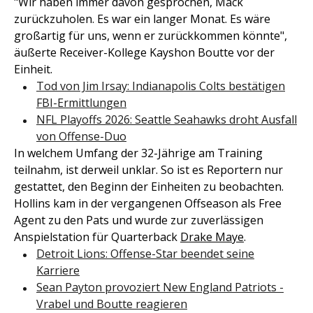
"Wir haben immer davon gesprochen, Mack
zurückzuholen. Es war ein langer Monat. Es wäre
großartig für uns, wenn er zurückkommen könnte",
äußerte Receiver-Kollege Kayshon Boutte vor der
Einheit.
Tod von Jim Irsay: Indianapolis Colts bestätigen
FBI-Ermittlungen
NFL Playoffs 2026: Seattle Seahawks droht Ausfall
von Offense-Duo
In welchem Umfang der 32-Jährige am Training
teilnahm, ist derweil unklar. So ist es Reportern nur
gestattet, den Beginn der Einheiten zu beobachten.
Hollins kam in der vergangenen Offseason als Free
Agent zu den Pats und wurde zur zuverlässigen
Anspielstation für Quarterback
Drake Maye
.
Detroit Lions: Offense-Star beendet seine
Karriere
Sean Payton provoziert New England Patriots -
Vrabel und Boutte reagieren