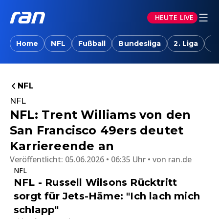
HEUTE LIVE
Home
NFL
Fußball
Bundesliga
2. Liga
T
NFL
NFL
NFL: Trent Williams von den
San Francisco 49ers deutet
Karriereende an
Veröffentlicht:
05.06.2026 • 06:35 Uhr
von
ran.de
NFL
NFL - Russell Wilsons Rücktritt
sorgt für Jets-Häme: "Ich lach mich
schlapp"