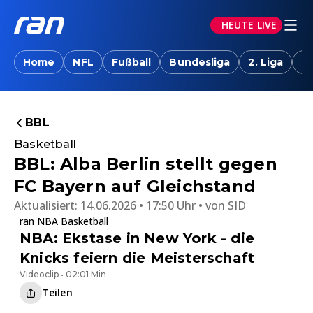
HEUTE LIVE
Home
NFL
Fußball
Bundesliga
2. Liga
T
BBL
Basketball
BBL: Alba Berlin stellt gegen
FC Bayern auf Gleichstand
Aktualisiert:
14.06.2026 • 17:50 Uhr
von
SID
ran NBA Basketball
NBA: Ekstase in New York - die
Knicks feiern die Meisterschaft
Videoclip • 02:01 Min
Teilen