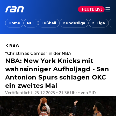
HEUTE LIVE
Home
NFL
Fußball
Bundesliga
2. Liga
T
NBA
"Christmas Games" in der NBA
NBA: New York Knicks mit
wahnsinniger Aufholjagd - San
Antonion Spurs schlagen OKC
ein zweites Mal
Veröffentlicht:
25.12.2025 • 21:36 Uhr
von
SID