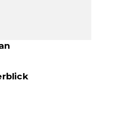
San
rblick