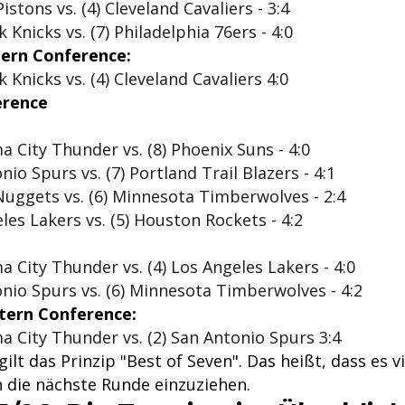
Pistons vs. (4) Cleveland Cavaliers - 3:4
 Knicks vs. (7) Philadelphia 76ers - 4:0
tern Conference:
 Knicks vs. (4) Cleveland Cavaliers 4:0
erence
a City Thunder vs. (8) Phoenix Suns - 4:0
nio Spurs vs. (7) Portland Trail Blazers - 4:1
Nuggets vs. (6) Minnesota Timberwolves - 2:4
eles Lakers vs. (5) Houston Rockets - 4:2
a City Thunder vs. (4) Los Angeles Lakers - 4:0
onio Spurs vs. (6) Minnesota Timberwolves - 4:2
stern Conference:
a City Thunder vs. (2) San Antonio Spurs 3:4
gilt das Prinzip "Best of Seven". Das heißt, dass es v
n die nächste Runde einzuziehen.