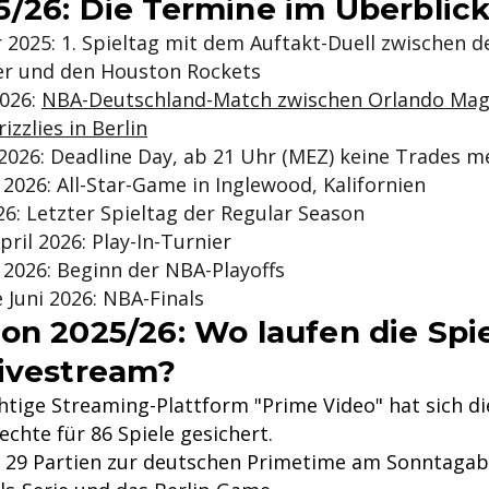
/26: Die Termine im Überblic
 2025: 1. Spieltag mit dem Auftakt-Duell zwischen
er und den Houston Rockets
2026:
NBA-Deutschland-Match zwischen Orlando Mag
zzlies in Berlin
 2026: Deadline Day, ab 21 Uhr (MEZ) keine Trades 
 2026: All-Star-Game in Inglewood, Kalifornien
026: Letzter Spieltag der Regular Season
April 2026: Play-In-Turnier
l 2026: Beginn der NBA-Playoffs
e Juni 2026: NBA-Finals
on 2025/26: Wo laufen die Spi
ivestream?
htige Streaming-Plattform "Prime Video" hat sich di
chte für 86 Spiele gesichert.
n 29 Partien zur deutschen Primetime am Sonntagab