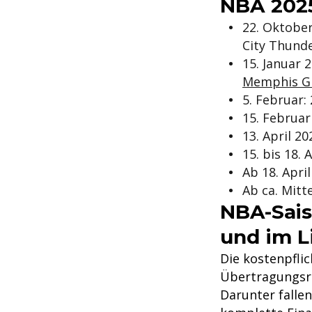
NBA 2025
22. Oktober
City Thund
15. Januar 
Memphis Gri
5. Februar:
15. Februar
13. April 2
15. bis 18. 
Ab 18. Apri
Ab ca. Mitt
NBA-Sais
und im L
Die kostenpflic
Übertragungsre
Darunter falle