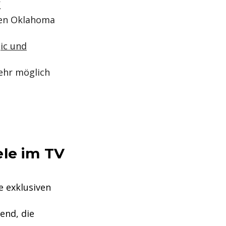
k
 den Oklahoma
ic und
mehr möglich
ele im TV
e exklusiven
end, die