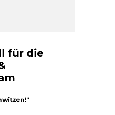
l für die
 &
eam
hwitzen!"