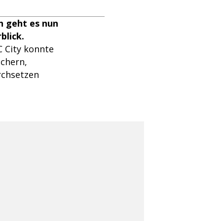
n geht es nun
blick.
C City konnte
ichern,
rchsetzen