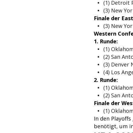
(1) Detroit 
(3) New York
Finale der Eas
(3) New York
Western Conf
1. Runde:
(1) Oklahom
(2) San Anto
(3) Denver 
(4) Los Ang
2. Runde:
(1) Oklahom
(2) San Ant
Finale der We
(1) Oklahom
In den Playoffs 
benötigt, um i