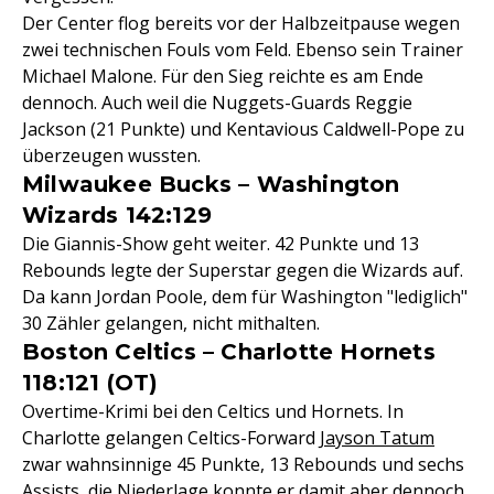
Der Center flog bereits vor der Halbzeitpause wegen
zwei technischen Fouls vom Feld. Ebenso sein Trainer
Michael Malone. Für den Sieg reichte es am Ende
dennoch. Auch weil die Nuggets-Guards Reggie
Jackson (21 Punkte) und Kentavious Caldwell-Pope zu
überzeugen wussten.
Milwaukee Bucks – Washington
Wizards 142:129
Die Giannis-Show geht weiter. 42 Punkte und 13
Rebounds legte der Superstar gegen die Wizards auf.
Da kann Jordan Poole, dem für Washington "lediglich"
30 Zähler gelangen, nicht mithalten.
Boston Celtics – Charlotte Hornets
118:121 (OT)
Overtime-Krimi bei den Celtics und Hornets. In
Charlotte gelangen Celtics-Forward
Jayson Tatum
zwar wahnsinnige 45 Punkte, 13 Rebounds und sechs
Assists, die Niederlage konnte er damit aber dennoch