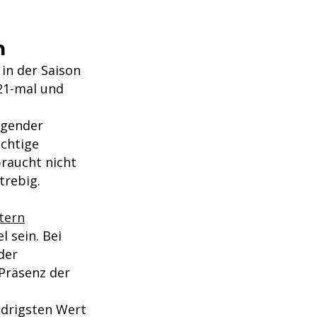
n
in der Saison
 21-mal und
agender
ichtige
braucht nicht
trebig.
tern
l sein. Bei
der
 Präsenz der
edrigsten Wert