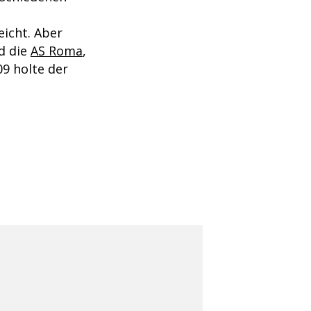
eicht. Aber
d die
AS Roma
,
9 holte der