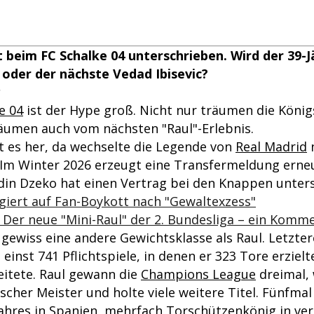
 beim FC Schalke 04 unterschrieben. Wird der 39-J
 oder der nächste Vedad Ibisevic?
e 04
ist der Hype groß. Nicht nur träumen die Köni
träumen auch vom nächsten "Raul"-Erlebnis.
st es her, da wechselte die Legende von
Real Madrid
 Im Winter 2026 erzeugt eine Transfermeldung ern
Edin Dzeko hat einen Vertrag bei den Knappen unter
giert auf Fan-Boykott nach "Gewaltexzess"
 Der neue "Mini-Raul" der 2. Bundesliga – ein Komm
 gewiss eine andere Gewichtsklasse als Raul. Letzter
 einst 741 Pflichtspiele, in denen er 323 Tore erziel
eitete. Raul gewann die
Champions League
dreimal,
cher Meister und holte viele weitere Titel. Fünfmal
ahres in
Spanien
, mehrfach Torschützenkönig in ve