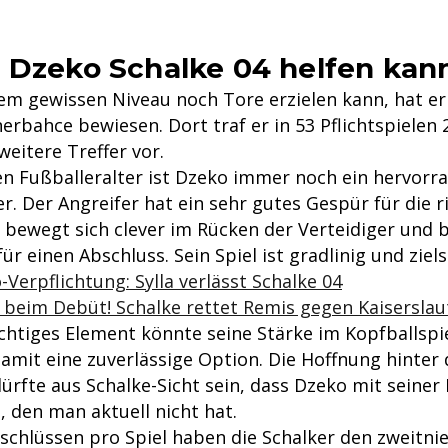
 Dzeko Schalke 04 helfen kan
em gewissen Niveau noch Tore erzielen kann, hat er 
erbahce bewiesen. Dort traf er in 53 Pflichtspielen
weitere Treffer vor.
n Fußballeralter ist Dzeko immer noch ein hervorr
r. Der Angreifer hat ein sehr gutes Gespür für die r
, bewegt sich clever im Rücken der Verteidiger und 
für einen Abschluss. Sein Spiel ist gradlinig und ziels
Verpflichtung: Sylla verlässt Schalke 04
t beim Debüt! Schalke rettet Remis gegen Kaiserslau
chtiges Element könnte seine Stärke im Kopfballspie
damit eine zuverlässige Option. Die Hoffnung hinter 
ürfte aus Schalke-Sicht sein, dass Dzeko mit seiner
d, den man aktuell nicht hat.
bschlüssen pro Spiel haben die Schalker den zweitni