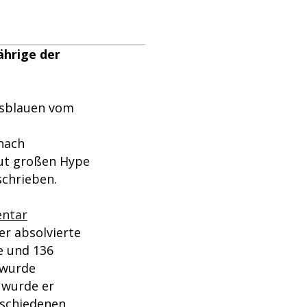
ährige der
gsblauen vom
nach
eut großen Hype
schrieben.
entar
er absolvierte
te und 136
 wurde
 wurde er
rschiedenen