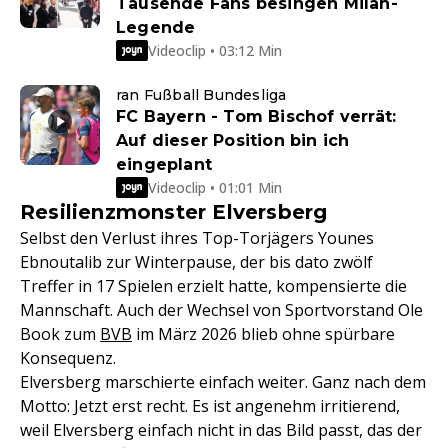
Tausende Fans besingen Milan-
Legende
Videoclip • 03:12 Min
ran Fußball Bundesliga
FC Bayern - Tom Bischof verrät:
Auf dieser Position bin ich
eingeplant
Videoclip • 01:01 Min
Resilienzmonster Elversberg
Selbst den Verlust ihres Top-Torjägers Younes
Ebnoutalib zur Winterpause, der bis dato zwölf
Treffer in 17 Spielen erzielt hatte, kompensierte die
Mannschaft. Auch der Wechsel von Sportvorstand Ole
Book zum
BVB
im März 2026 blieb ohne spürbare
Konsequenz.
Elversberg marschierte einfach weiter. Ganz nach dem
Motto: Jetzt erst recht. Es ist angenehm irritierend,
weil Elversberg einfach nicht in das Bild passt, das der