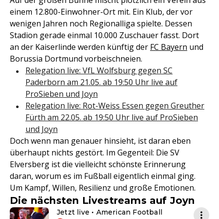
Auf der großen Bühne mischt plötzlich ein Verein aus
einem 12.800-Einwohner-Ort mit. Ein Klub, der vor
wenigen Jahren noch Regionalliga spielte. Dessen
Stadion gerade einmal 10.000 Zuschauer fasst. Dort
an der Kaiserlinde werden künftig der
FC Bayern
und
Borussia Dortmund vorbeischneien.
Relegation live: VfL Wolfsburg gegen SC
Paderborn am 21.05. ab 19:50 Uhr live auf
ProSieben und Joyn
Relegation live: Rot-Weiss Essen gegen Greuther
Fürth am 22.05. ab 19:50 Uhr live auf ProSieben
und Joyn
Doch wenn man genauer hinsieht, ist daran eben
überhaupt nichts gestört. Im Gegenteil: Die SV
Elversberg ist die vielleicht schönste Erinnerung
daran, worum es im Fußball eigentlich einmal ging.
Um Kampf, Willen, Resilienz und große Emotionen.
Die nächsten Livestreams auf Joyn
Jetzt live • American Football