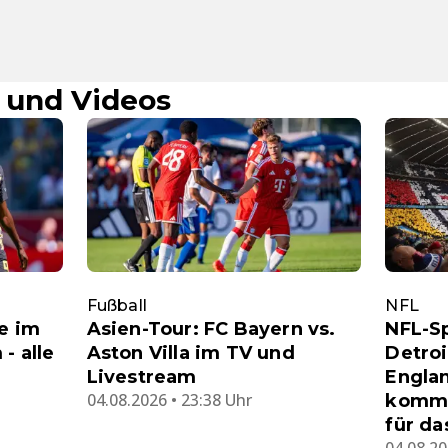
 und Videos
Fußball
NFL
ve im
Asien-Tour: FC Bayern vs.
NFL-Sp
- alle
Aston Villa im TV und
Detroi
Livestream
Englan
04.08.2026 • 23:38 Uhr
kommt
für da