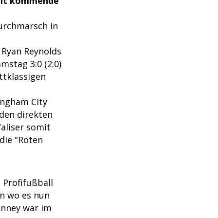
ielt kommende
Durchmarsch in
 Ryan Reynolds
stag 3:0 (2:0)
ttklassigen
ingham City
 den direkten
Waliser somit
 die "Roten
 Profifußball
on wo es nun
enney war im