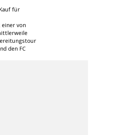
Kauf für
 einer von
ttlerweile
bereitungstour
nd den FC