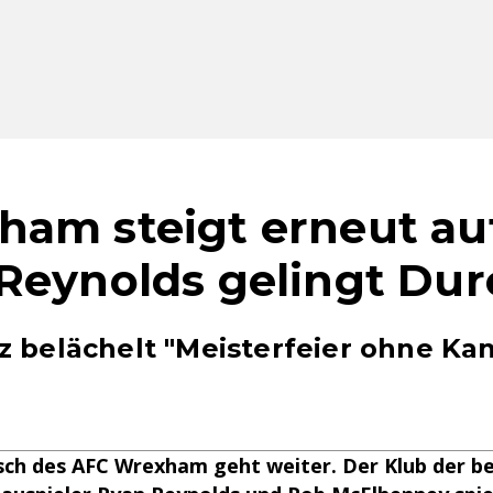
am steigt erneut auf
Reynolds gelingt Du
z belächelt "Meisterfeier ohne Ka
ch des AFC Wrexham geht weiter. Der Klub der b