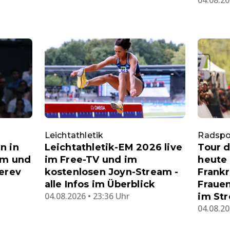
04.08.20
Leichtathletik
Radspo
n in
Leichtathletik-EM 2026 live
Tour 
am und
im Free-TV und im
heute 
verev
kostenlosen Joyn-Stream -
Frankr
alle Infos im Überblick
Frauen
04.08.2026 • 23:36 Uhr
im Str
04.08.20