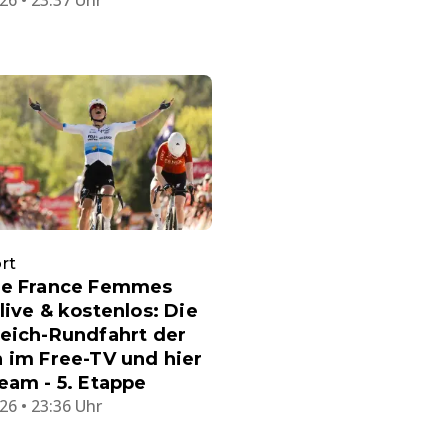
26 • 23:37 Uhr
rt
de France Femmes
live & kostenlos: Die
eich-Rundfahrt der
 im Free-TV und hier
eam - 5. Etappe
26 • 23:36 Uhr