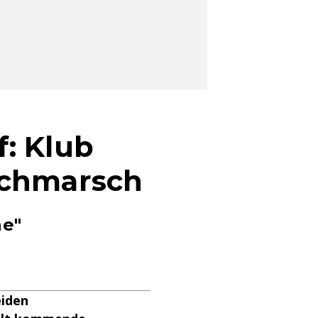
: Klub
rchmarsch
ne"
eiden