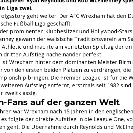
auspieler Ryan Reynolds und Rob McElhenney sp
in Liga zwei.
Erfolgsstory geht weiter: Der AFC Wrexham hat den 
ische Fußball-Liga geschafft.
der prominenten Klubbesitzer und Hollywood-Stars
nney gewann der walisische Traditionsverein am Sam
 Athletic und machte am vorletzten Spieltag der dri
 dritten Aufstieg nacheinander perfekt.
 ist Wrexham hinter dem dominanten Meister Birm
hr von den ersten beiden Plätzen zu verdrängen, die
mpionship bringen. Die
Premier League
ist für die 
weiteren Aufstieg entfernt, erstmals seit 1982 sind
r zweitklassig.
-Fans auf der ganzen Welt
Jahren war Wrexham nach 15 Jahren in den englischen
es folgte der direkte Aufstieg in die League One, v
en geht. Die Übernahme durch Reynolds und McElh