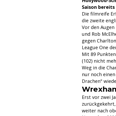
Hollywood-Sch
Saison bereits 
Die filmreife 
die zweite engl
Vor den Augen 
und Rob McElhe
gegen Charlton
League One den
Mit 89 Punkten
(102) nicht me
Weg in die Cha
nur noch einen 
Drachen" wiede
Wrexham
Erst vor zwei 
zurückgekehrt, 
weiter nach ob