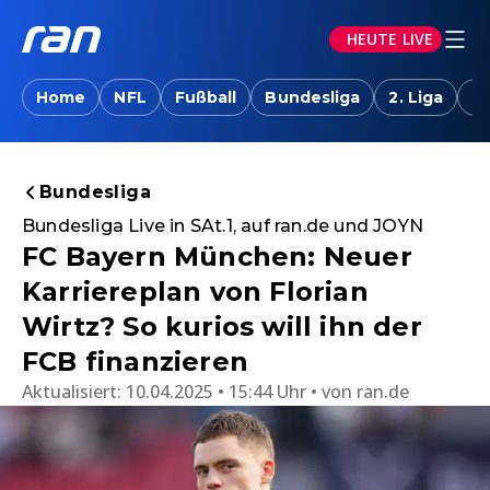
HEUTE LIVE
Home
NFL
Fußball
Bundesliga
2. Liga
T
Bundesliga
Bundesliga Live in SAt.1, auf ran.de und JOYN
FC Bayern München: Neuer
Karriereplan von Florian
Wirtz? So kurios will ihn der
FCB finanzieren
Aktualisiert:
10.04.2025 • 15:44 Uhr
von
ran.de