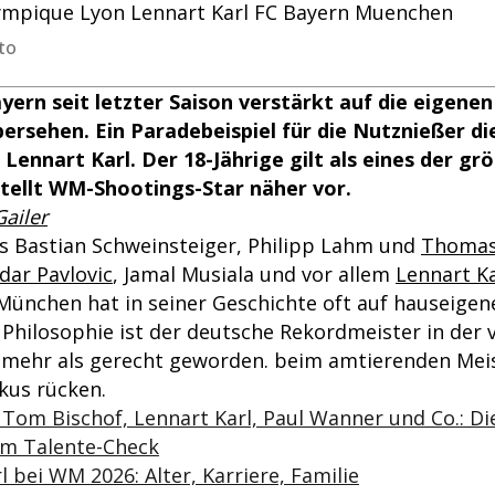
mpique Lyon Lennart Karl FC Bayern Muenchen
to
yern seit letzter Saison verstärkt auf die eigenen
bersehen. Ein Paradebeispiel für die Nutznießer di
t Lennart Karl. Der 18-Jährige gilt als eines der g
tellt WM-Shootings-Star näher vor.
Gailer
s Bastian Schweinsteiger, Philipp Lahm und
Thomas
dar Pavlovic
, Jamal Musiala und vor allem
Lennart Ka
ünchen hat in seiner Geschichte oft auf hauseigen
r Philosophie ist der deutsche Rekordmeister in der
 mehr als gerecht geworden. beim amtierenden Mei
kus rücken.
 Tom Bischof, Lennart Karl, Paul Wanner und Co.: D
im Talente-Check
l bei WM 2026: Alter, Karriere, Familie