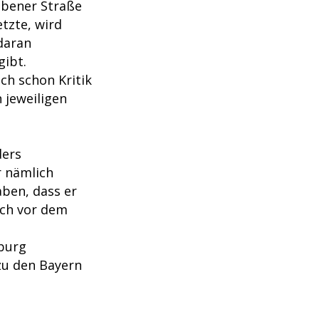
äbener Straße
tzte, wird
daran
ibt.
ch schon Kritik
 jeweiligen
ders
er nämlich
aben, dass er
och vor dem
nburg
u den Bayern