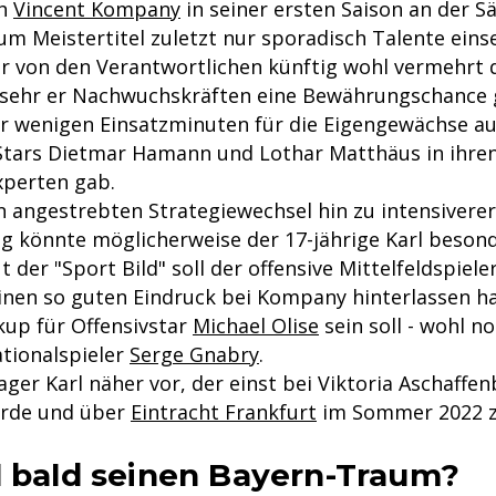
ch
Vincent Kompany
in seiner ersten Saison an der S
m Meistertitel zuletzt nur sporadisch Talente einse
er von den Verantwortlichen künftig wohl vermehrt 
sehr er Nachwuchskräften eine Bewährungschance g
r wenigen Einsatzminuten für die Eigengewächse au
Stars Dietmar Hamann und Lothar Matthäus in ihren
xperten gab.
 angestrebten Strategiewechsel hin zu intensiverer
g könnte möglicherweise der 17-jährige Karl beson
ut der "Sport Bild" soll der offensive Mittelfeldspiel
einen so guten Eindruck bei Kompany hinterlassen h
kup für Offensivstar
Michael Olise
sein soll - wohl n
ationalspieler
Serge Gnabry
.
ager Karl näher vor, der einst bei Viktoria Aschaffe
urde und über
Eintracht Frankfurt
im Sommer 2022 z
l bald seinen Bayern-Traum?