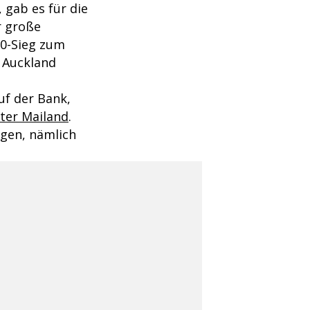
 gab es für die
r große
0:0-Sieg zum
n Auckland
uf der Bank,
nter Mailand
.
lgen, nämlich