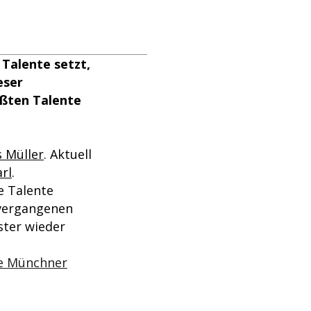
 Talente setzt,
eser
rößten Talente
 Müller
. Aktuell
rl
.
e Talente
 vergangenen
ster wieder
ie Münchner