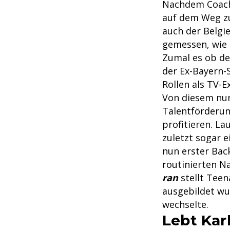
Nachdem Coa
auf dem Weg zu
auch der Belgi
gemessen, wie 
Zumal es ob de
der Ex-Bayern-
Rollen als TV-E
Von diesem nun
Talentförderun
profitieren. La
zuletzt sogar 
nun erster Bac
routinierten N
ran
stellt Teen
ausgebildet w
wechselte.
Lebt Kar