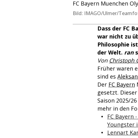
FC Bayern Muenchen Oly
Bild: IMAGO/Ulmer/Teamfo
Dass der FC Ba
war nicht zu ü
Philosophie is
der Welt.
ran
s
Von
Christoph 
Früher waren e
sind es
Aleksan
Der
FC Bayern
M
gesetzt. Diese
Saison 2025/26
mehr in den Fo
FC Bayern -
Youngster 
Lennart Kar