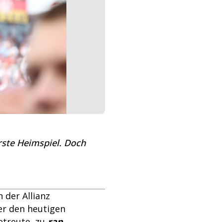
150 Euro
Unterschied zur Vorsaison: 
Getty Images
erste Heimspiel. Doch
 der Allianz
der den heutigen
etreute, zu
ran
.