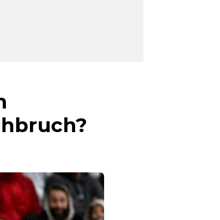
n
chbruch?