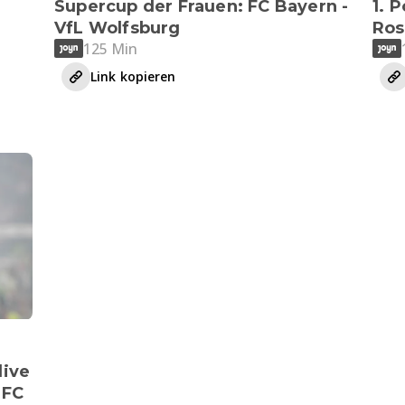
Supercup der Frauen: FC Bayern -
1. 
VfL Wolfsburg
Ros
125 Min
Link kopieren
live
 FC