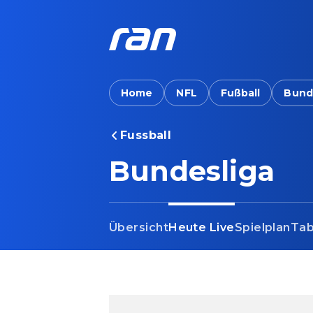
Home
NFL
Fußball
Bund
Fussball
Bundesliga - Heute 
Bundesliga
Übersicht
Heute Live
Spielplan
Tab