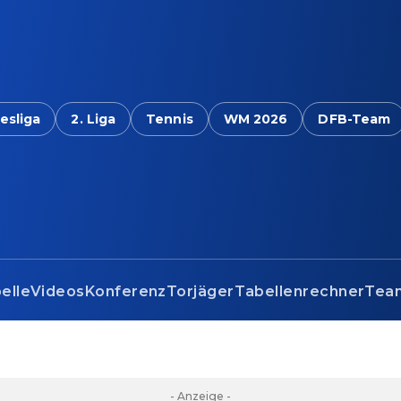
esliga
2. Liga
Tennis
WM 2026
DFB-Team
Live
elle
Videos
Konferenz
Torjäger
Tabellenrechner
Tea
- Anzeige -