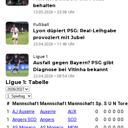
behalten
13.05.2026 • 23:38 Uhr
Fußball
Lyon düpiert PSG: Real-Leihgabe
provoziert mit Jubel
23.04.2026 • 11:46 Uhr
Ligue 1
Ausfall gegen Bayern? PSG gibt
Diagnose bei Vitinha bekannt
22.04.2026 • 08:54 Uhr
Ligue 1: Tabelle
#
Mannschaft
Mannschaft
Mannschaft
Sp.
S
U
N
Tore
1
AJ Auxerre
Auxerre
AUX
0
0
0
0
0:0
1
Angers SCO
Angers
SCO
0
0
0
0
0:0
1
AS Monaco
AS Monaco
MON
0
0
0
0
0:0