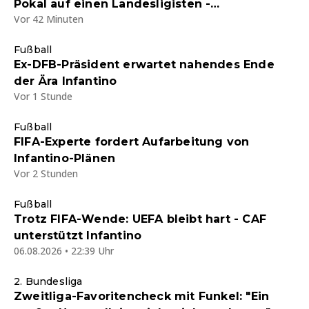
Pokal auf einen Landesligisten -
Vor 42 Minuten
Ticketverkauf gestartet
Fußball
Ex-DFB-Präsident erwartet nahendes Ende
der Ära Infantino
Vor 1 Stunde
Fußball
FIFA-Experte fordert Aufarbeitung von
Infantino-Plänen
Vor 2 Stunden
Fußball
Trotz FIFA-Wende: UEFA bleibt hart - CAF
unterstützt Infantino
06.08.2026 • 22:39 Uhr
2. Bundesliga
Zweitliga-Favoritencheck mit Funkel: "Ein