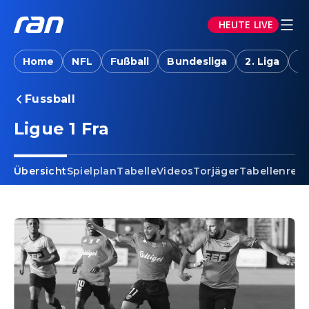
HEUTE LIVE
Home
NFL
Fußball
Bundesliga
2. Liga
T
Fussball
Ligue 1 Fra
Übersicht
Spielplan
Tabelle
Videos
Torjäger
Tabellenrec