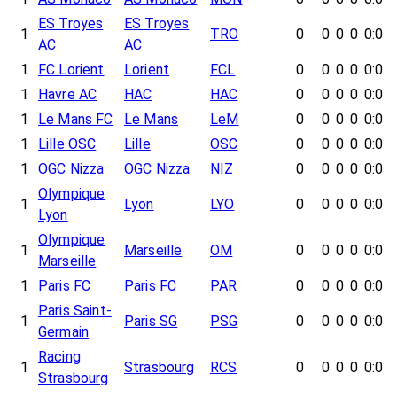
ES Troyes
ES Troyes
1
TRO
0
0
0
0
0:0
AC
AC
1
FC Lorient
Lorient
FCL
0
0
0
0
0:0
1
Havre AC
HAC
HAC
0
0
0
0
0:0
1
Le Mans FC
Le Mans
LeM
0
0
0
0
0:0
1
Lille OSC
Lille
OSC
0
0
0
0
0:0
1
OGC Nizza
OGC Nizza
NIZ
0
0
0
0
0:0
Olympique
1
Lyon
LYO
0
0
0
0
0:0
Lyon
Olympique
1
Marseille
OM
0
0
0
0
0:0
Marseille
1
Paris FC
Paris FC
PAR
0
0
0
0
0:0
Paris Saint-
1
Paris SG
PSG
0
0
0
0
0:0
Germain
Racing
1
Strasbourg
RCS
0
0
0
0
0:0
Strasbourg