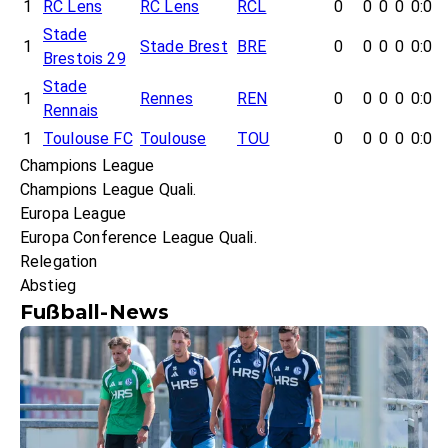
1
RC Lens
RC Lens
RCL
0
0
0
0
0:0
Stade
1
Stade Brest
BRE
0
0
0
0
0:0
Brestois 29
Stade
1
Rennes
REN
0
0
0
0
0:0
Rennais
1
Toulouse FC
Toulouse
TOU
0
0
0
0
0:0
Champions League
Champions League Quali.
Europa League
Europa Conference League Quali.
Relegation
Abstieg
Fußball-News