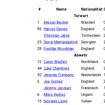
#
Name
Nationalität
Torwart
1
Alisson Becker
Brasilien
95
Harvey Davies
England
Vítězslav Jaroš
Tschechien
25
Giorgi Mamardashvili
Georgien
28
Freddie Woodman
England
Abwehr
12
Conor Bradley
Nordirland
44
Luke Chambers
England
30
Jeremie Frimpong
Niederlande
2
Joe Gomez
England
Jérémy Jacquet
Frankreich
6
Milos Kerkez
Ungarn
15
Giovanni Leoni
Italien