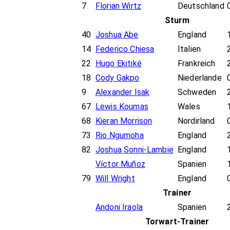
7
Florian Wirtz
Deutschland
Sturm
40
Joshua Abe
England
14
Federico Chiesa
Italien
22
Hugo Ekitiké
Frankreich
18
Cody Gakpo
Niederlande
9
Alexander Isak
Schweden
67
Lewis Koumas
Wales
68
Kieran Morrison
Nordirland
73
Rio Ngumoha
England
82
Joshua Sonni-Lambie
England
Víctor Muñoz
Spanien
79
Will Wright
England
Trainer
Andoni Iraola
Spanien
Torwart-Trainer