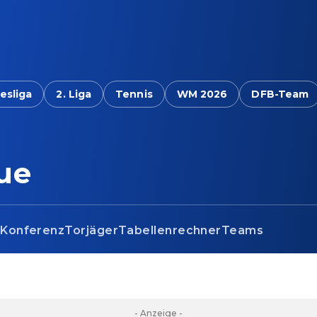
esliga
2. Liga
Tennis
WM 2026
DFB-Team
ue
s
Konferenz
Torjäger
Tabellenrechner
Teams
- Anzeige -