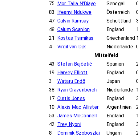
75
Mor Talla N'Diaye
Senegal
83
Ifeanyi Ndukwe
Österreich
47
Calvin Ramsay
Schottland
48
Calum Scanlon
England
21
Kostas Tsimikas
Griechenland
4
Virgil van Dijk
Niederlande
Mittelfeld
43
Stefan Bajčetić
Spanien
19
Harvey Elliott
England
3
Wataru Endō
Japan
38
Ryan Gravenberch
Niederlande
17
Curtis Jones
England
10
Alexis Mac Allister
Argentinien
53
James McConnell
England
42
Trey Nyoni
England
8
Dominik Szoboszlai
Ungarn